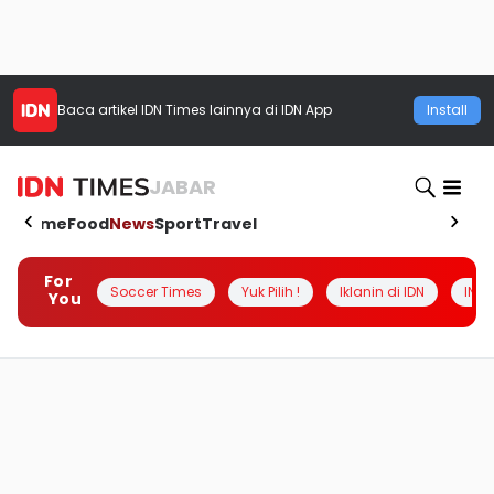
Baca artikel
IDN Times
lainnya di IDN App
Install
JABAR
Home
Food
News
Sport
Travel
For
Soccer Times
Yuk Pilih !
Iklanin di IDN
INSI
You