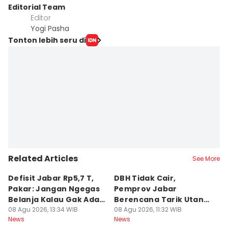
Editorial Team
Editor
Yogi Pasha
Tonton lebih seru di
Related Articles
See More
Defisit Jabar Rp5,7 T,
DBH Tidak Cair,
L
Pakar: Jangan Ngegas
Pemprov Jabar
A
Belanja Kalau Gak Ada
Berencana Tarik Utang
S
Duit
08 Agu 2026, 13:34 WIB
Rp3,4 Triliun
08 Agu 2026, 11:32 WIB
P
08
News
News
Ne
H