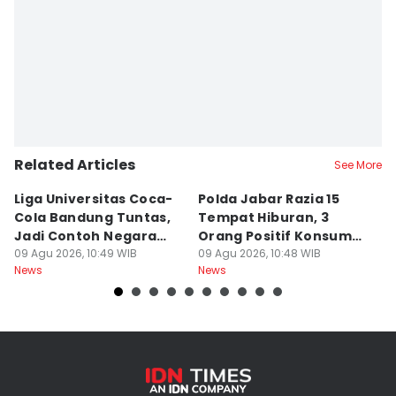
Related Articles
See More
Liga Universitas Coca-
Polda Jabar Razia 15
T
Cola Bandung Tuntas,
Tempat Hiburan, 3
B
Jadi Contoh Negara
Orang Positif Konsumsi
P
Lain
09 Agu 2026, 10:49 WIB
Narkoba
09 Agu 2026, 10:48 WIB
09
News
News
Ne