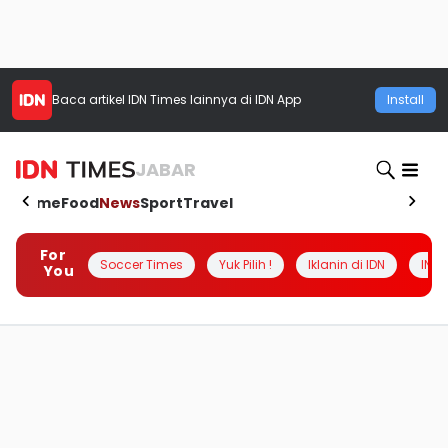
Baca artikel
IDN Times
lainnya di IDN App
Install
JABAR
Home
Food
News
Sport
Travel
For
Soccer Times
Yuk Pilih !
Iklanin di IDN
INSI
You