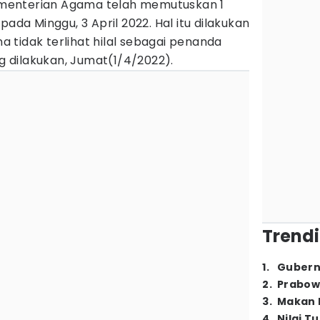
menterian Agama telah memutuskan 1
 pada Minggu, 3 April 2022. Hal itu dilakukan
na tidak terlihat hilal sebagai penanda
 dilakukan, Jumat(1/4/2022).
Trendi
1
.
Gubern
2
.
Prabow
3
.
Makan B
4
.
Nilai T