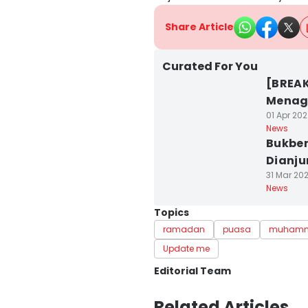
Share Article
Curated For You
[BREAK
Menag
01 Apr 202
News
Bukber
Dianju
31 Mar 202
News
Topics
ramadan
puasa
muhamm
Update me
Editorial Team
Editor
Related Articles