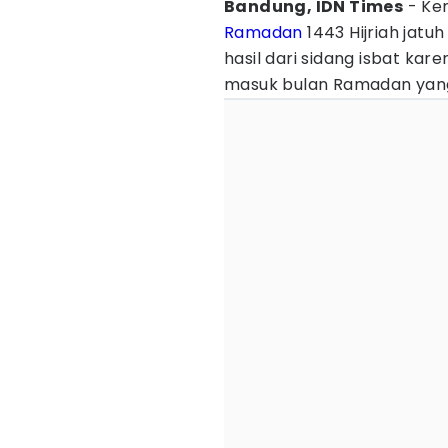
Bandung, IDN Times
- Ke
Ramadan
1443 Hijriah jatuh
hasil dari sidang isbat kare
masuk bulan Ramadan yang