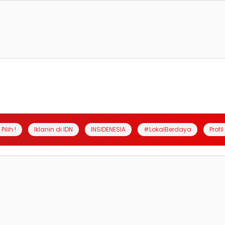
Pilih !
Iklanin di IDN
INSIDENESIA
#LokalBerdaya
Profi