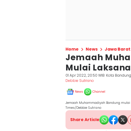
Home
News
Jawa Barat
Jemaah Muha
Mulai Laksana
01 Apr 2022, 20:50 WIB
Kota Bandun
Debbie Sutrisno
News
Channel
Jemaah Muhammadiyah Bandung mulai me
Times/Debbie Sutrisno
Share Article