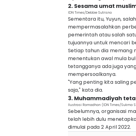
2. Sesama umat muslim
IDN Times/Debbie Sutrisno
Sementara itu, Yuyun, sala
mempermasalahkan perbeda
pemerintah atau salah sa
tujuannya untuk mencari be
Setiap tahun dia memang m
menentukan awal mula bu
tetangganya ada juga yang 
mempersoalkanya.
"Yang penting kita saling 
saja," kata dia.
3. Muhammadiyah teta
Ilustrasi Ramadhan (IDN Times/Sukma S
Sebelumnya, organisasi m
telah lebih dulu menetap
dimulai pada 2 April 2022.