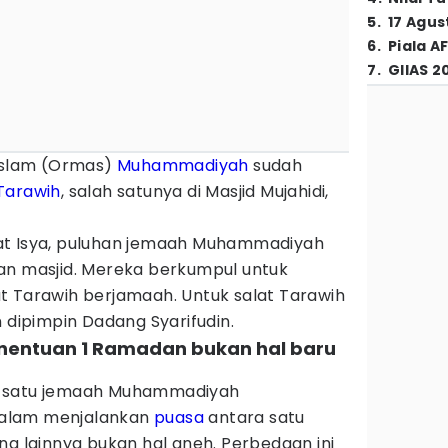
5
.
17 Agus
6
.
Piala A
7
.
GIIAS 2
 Islam (Ormas)
Muhammadiyah
sudah
 Tarawih
, salah satunya di Masjid Mujahidi,
at Isya, puluhan jemaah Muhammadiyah
an masjid. Mereka berkumpul untuk
t Tarawih berjamaah. Untuk salat Tarawih
n dipimpin Dadang Syarifudin.
nentuan 1 Ramadan bukan hal baru
h satu jemaah Muhammadiyah
alam menjalankan
puasa
antara satu
ng lainnya bukan hal aneh. Perbedaan ini