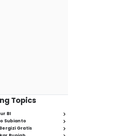
ng Topics
ur BI
o Subianto
ergizi Gratis
ukar Rupiah