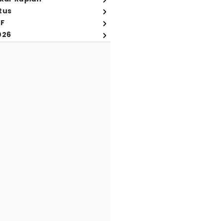
tus
FF
026