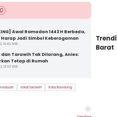
ING] Awal Ramadan 1443 H Berbeda,
Trend
 Harap Jadi Simbol Keberagaman
2, 19:40 WIB
Barat
 dan Tarawih Tak Dilarang, Anies:
rkan Tetap di Rumah
2, 13:03 WIB
adiyah
salat tarawih
Kota Bandung
See More