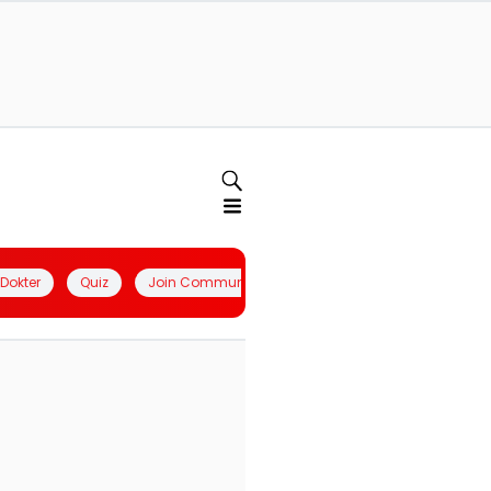
l Dokter
Quiz
Join Community