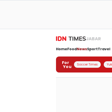
JABAR
Home
Food
News
Sport
Travel
For
Soccer Times
Yuk 
You