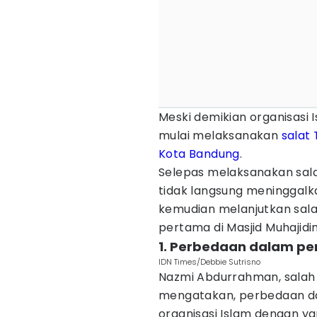
Meski demikian organisasi
mulai melaksanakan
salat
Kota Bandung
.
Selepas melaksanakan sal
tidak langsung meninggalk
kemudian melanjutkan sala
pertama di Masjid Muhajidi
1. Perbedaan dalam pe
IDN Times/Debbie Sutrisno
Nazmi Abdurrahman, sala
mengatakan, perbedaan d
organisasi Islam dengan ya