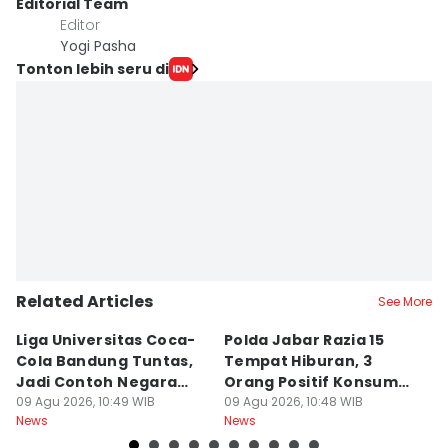
Editorial Team
Editor
Yogi Pasha
Tonton lebih seru di
Related Articles
See More
Liga Universitas Coca-
Polda Jabar Razia 15
T
Cola Bandung Tuntas,
Tempat Hiburan, 3
B
Jadi Contoh Negara
Orang Positif Konsumsi
P
Lain
09 Agu 2026, 10:49 WIB
Narkoba
09 Agu 2026, 10:48 WIB
09
News
News
Ne