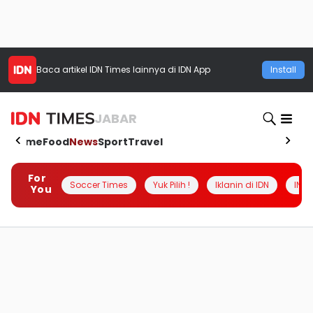
Baca artikel
IDN Times
lainnya di IDN App
Install
JABAR
Home
Food
News
Sport
Travel
For
Soccer Times
Yuk Pilih !
Iklanin di IDN
INSI
You