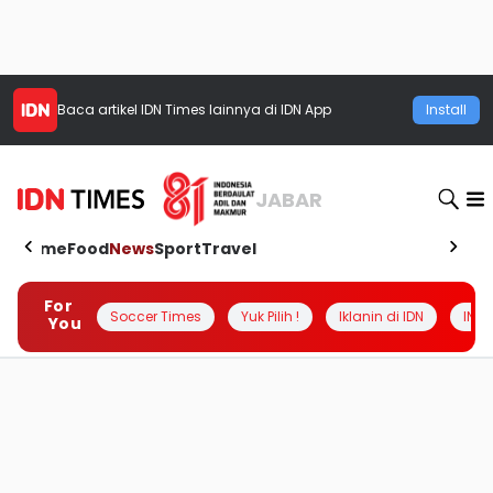
Baca artikel
IDN Times
lainnya di IDN App
Install
JABAR
Home
Food
News
Sport
Travel
For
Soccer Times
Yuk Pilih !
Iklanin di IDN
INSI
You