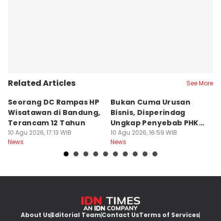
Related Articles
See More
Seorang DC Rampas HP
Bukan Cuma Urusan
J
Wisatawan di Bandung,
Bisnis, Disperindag
K
Terancam 12 Tahun
Ungkap Penyebab PHK
L
10 Agu 2026, 17:13 WIB
Industri di Jabar
10 Agu 2026, 16:59 WIB
M
10
News
News
Ne
About Us
Editorial Team
Contact Us
Terms of Services