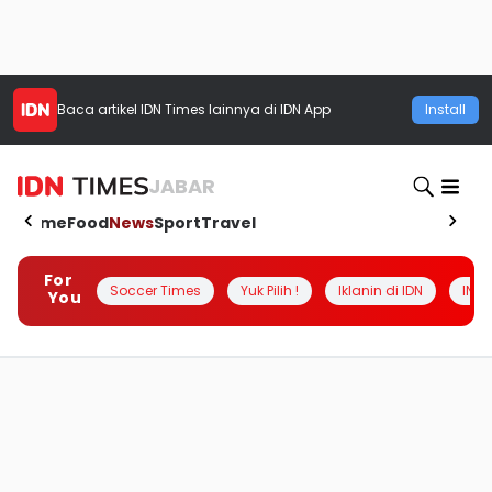
Baca artikel
IDN Times
lainnya di IDN App
Install
JABAR
Home
Food
News
Sport
Travel
For
Soccer Times
Yuk Pilih !
Iklanin di IDN
INSI
You