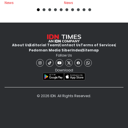
News
News
Ne
About Us
Editorial Team
Contact Us
Terms of Services
Pedoman Media Siber
Index
Sitemap
Follow Us
Download
© 2026 IDN. All Rights Reserved.