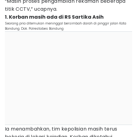
“Masih proses pengambilan rekaman beberapa
titik CCTV,” ucapnya.
1. Korban masih ada di RS Sartika Asih
Seorang pria ditemukan meninggal bersimbah darah di pinggir jalan Kota
Bandung. Dok. Polrestabes Bandung
Ia menambahkan, tim kepolisian masih terus
bekerja di lokasi kejadian. Korban diketahui