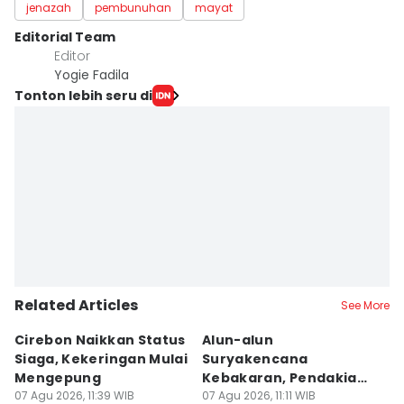
jenazah
pembunuhan
mayat
Editorial Team
Editor
Yogie Fadila
Tonton lebih seru di
Related Articles
See More
Cirebon Naikkan Status
Alun-alun
9
Siaga, Kekeringan Mulai
Suryakencana
B
Mengepung
Kebakaran, Pendakian
B
07 Agu 2026, 11:39 WIB
Gunung Gede Ditutup!
07 Agu 2026, 11:11 WIB
K
07