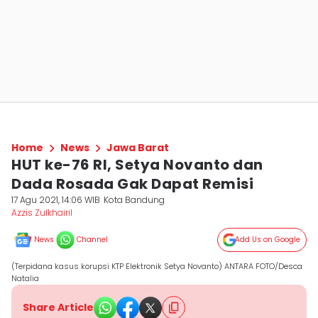
Home
News
Jawa Barat
HUT ke-76 RI, Setya Novanto dan
Dada Rosada Gak Dapat Remisi
17 Agu 2021, 14:06 WIB
Kota Bandung
Azzis Zulkhairil
News
Channel
Add Us on Google
(Terpidana kasus korupsi KTP Elektronik Setya Novanto) ANTARA FOTO/Desca
Natalia
Share Article