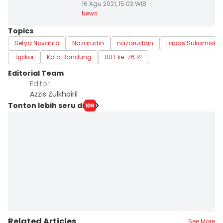
16 Agu 2021, 15:03 WIB
News
Topics
Setya Novanto
Nazarudin
nazaruddin
Lapas Sukamiskin
Tipikor
Kota Bandung
HUT ke-76 RI
Editorial Team
Editor
Azzis Zulkhairil
Tonton lebih seru di
Related Articles
See More