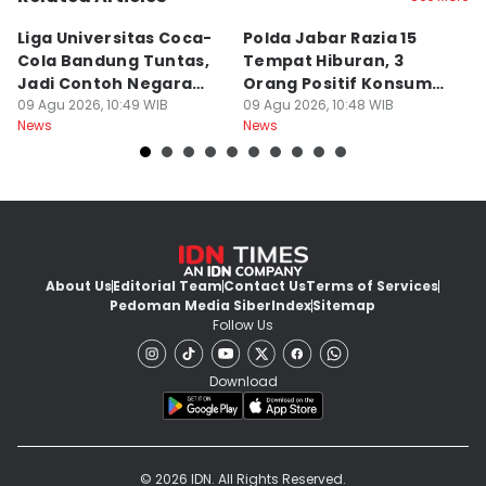
Liga Universitas Coca-
Polda Jabar Razia 15
T
Cola Bandung Tuntas,
Tempat Hiburan, 3
B
Jadi Contoh Negara
Orang Positif Konsumsi
P
Lain
09 Agu 2026, 10:49 WIB
Narkoba
09 Agu 2026, 10:48 WIB
09
News
News
Ne
About Us
Editorial Team
Contact Us
Terms of Services
Pedoman Media Siber
Index
Sitemap
Follow Us
Download
© 2026 IDN. All Rights Reserved.