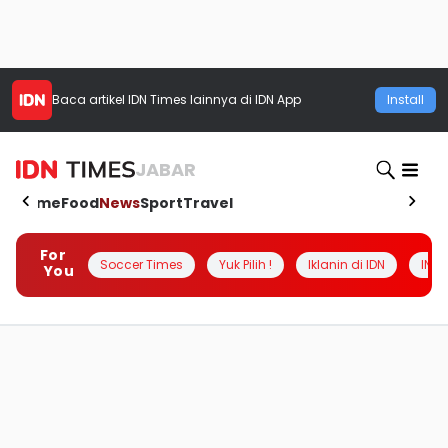
Baca artikel
IDN Times
lainnya di IDN App
Install
JABAR
Home
Food
News
Sport
Travel
For
Soccer Times
Yuk Pilih !
Iklanin di IDN
INSI
You