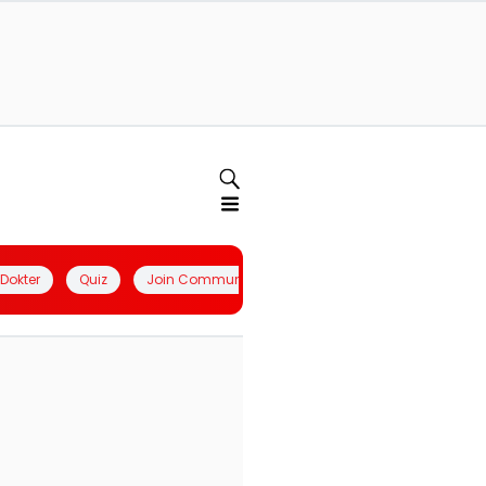
l Dokter
Quiz
Join Community