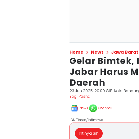
Home
News
Jawa Barat
Gelar Bimtek,
Jabar Harus M
Daerah
23 Jun 2025, 20:00 WIB
Kota Bandun
Yogi Pasha
News
Channel
IDN Times/Istimewa
Intinya Sih