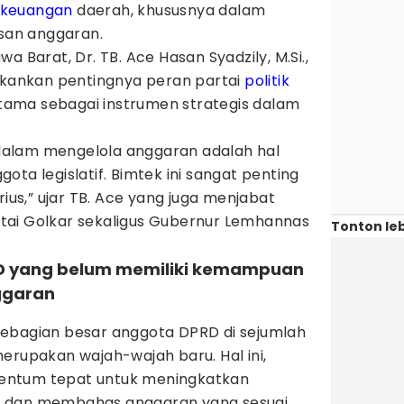
keuangan
daerah, khususnya dalam
an anggaran.
a Barat, Dr. TB. Ace Hasan Syadzily, M.Si.,
ankan pentingnya peran partai
politik
ama sebagai instrumen strategis dalam
alam mengelola anggaran adalah hal
ta legislatif. Bimtek ini sangat penting
rius,” ujar TB. Ace yang juga menjabat
tai Golkar sekaligus Gubernur Lemhannas
Tonton leb
RD yang belum memiliki kemampuan
ggaran
ebagian besar anggota DPRD di sejumlah
erupakan wajah-wajah baru. Hal ini,
entum tepat untuk meningkatkan
n dan membahas anggaran yang sesuai