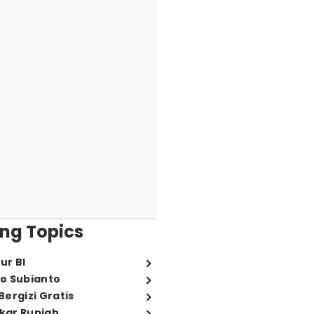
ng Topics
ur BI
o Subianto
ergizi Gratis
ukar Rupiah