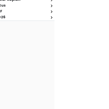
tus
FF
026