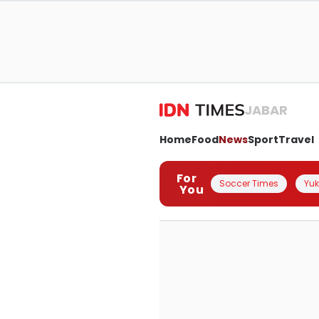
JABAR
Home
Food
News
Sport
Travel
For
Soccer Times
Yuk 
You