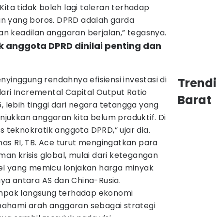
Kita tidak boleh lagi toleran terhadap
n yang boros. DPRD adalah garda
 keadilan anggaran berjalan,” tegasnya.
ik anggota DPRD dinilai penting dan
nyinggung rendahnya efisiensi investasi di
Trend
ari Incremental Capital Output Ratio
Barat
, lebih tinggi dari negara tetangga yang
unjukkan anggaran kita belum produktif. Di
s teknokratik anggota DPRD,” ujar dia.
s RI, TB. Ace turut mengingatkan para
n krisis global, mulai dari ketegangan
srael yang memicu lonjakan harga minyak
daya antara AS dan China-Rusia.
ampak langsung terhadap ekonomi
ahami arah anggaran sebagai strategi