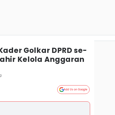
 Kader Golkar DPRD se-
ahir Kelola Anggaran
g
Add Us on Google