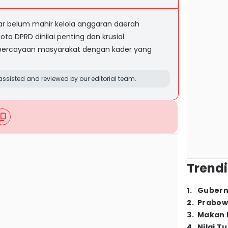
r belum mahir kelola anggaran daerah
ota DPRD dinilai penting dan krusial
kepercayaan masyarakat dengan kader yang
ssisted and reviewed by our editorial team.
Trendi
1
.
Gubern
2
.
Prabow
3
.
Makan B
4
.
Nilai T