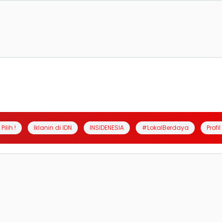
Pilih !
Iklanin di IDN
INSIDENESIA
#LokalBerdaya
Profi