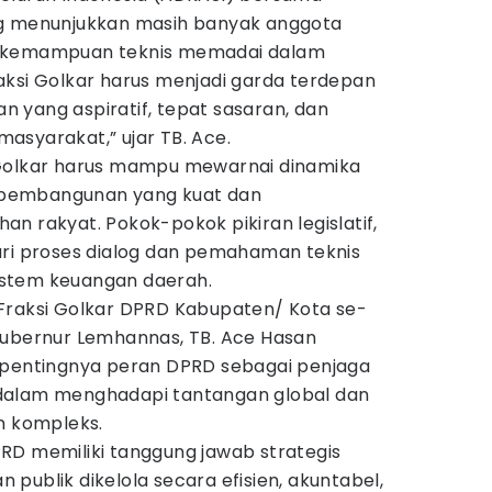
ng menunjukkan masih banyak anggota
i kemampuan teknis memadai dalam
aksi Golkar harus menjadi garda terdepan
 yang aspiratif, tepat sasaran, dan
asyarakat,” ujar TB. Ace.
 Golkar harus mampu mewarnai dinamika
si pembangunan yang kuat dan
n rakyat. Pokok-pokok pikiran legislatif,
ari proses dialog dan pemahaman teknis
stem keuangan daerah.
Fraksi Golkar DPRD Kabupaten/ Kota se-
Gubernur Lemhannas, TB. Ace Hasan
 pentingnya peran DPRD sebagai penjaga
dalam menghadapi tantangan global dan
n kompleks.
RD memiliki tanggung jawab strategis
publik dikelola secara efisien, akuntabel,