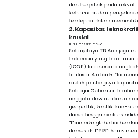
dan berpihak pada rakyat. 
kebocoran dan pengeluara
terdepan dalam memastikan
2. Kapasitas teknokrat
krusial
IDN Times/Istimewa
Selanjutnya TB Ace juga me
Indonesia yang tercermin d
(ICOR) Indonesia di angka 6
berkisar 4 atau 5. “Ini men
sinilah pentingnya kapasita
Sebagai Gubernur Lemhanna
anggota dewan akan ancama
geopolitik, konflik Iran-I
dunia, hingga rivalitas adi
“Dinamika global ini berd
domestik. DPRD harus mem