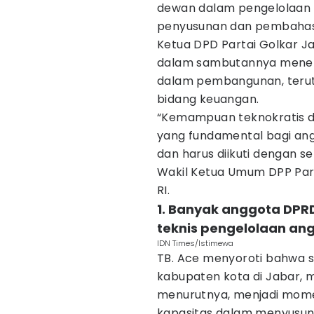
dewan dalam pengelolaan
penyusunan dan pembahas
Ketua DPD Partai Golkar Jaw
dalam sambutannya menek
dalam pembangunan, terut
bidang keuangan.
“Kemampuan teknokratis d
yang fundamental bagi anggo
dan harus diikuti dengan se
Wakil Ketua Umum DPP Par
RI.
1. Banyak anggota DP
teknis pengelolaan an
IDN Times/Istimewa
TB. Ace menyoroti bahwa s
kabupaten kota di Jabar, m
menurutnya, menjadi mom
kapasitas dalam menyusu