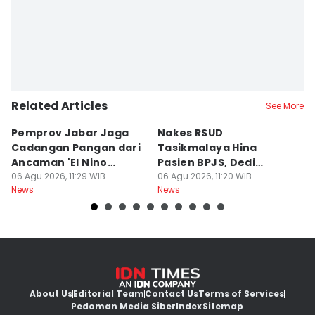
Related Articles
See More
Pemprov Jabar Jaga
Nakes RSUD
S
Cadangan Pangan dari
Tasikmalaya Hina
T
Ancaman 'El Nino
Pasien BPJS, Dedi
C
Godzilla'
06 Agu 2026, 11:29 WIB
Mulyadi Minta Disanksi
06 Agu 2026, 11:20 WIB
K
06
News
News
Ne
About Us
Editorial Team
Contact Us
Terms of Services
Pedoman Media Siber
Index
Sitemap