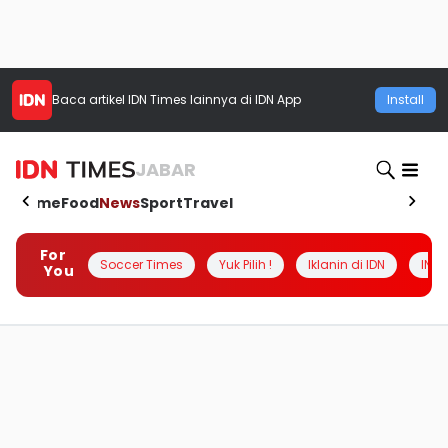
Baca artikel
IDN Times
lainnya di IDN App
Install
JABAR
Home
Food
News
Sport
Travel
For
Soccer Times
Yuk Pilih !
Iklanin di IDN
INSI
You