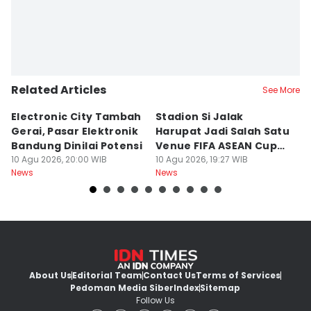
Related Articles
See More
Electronic City Tambah
Stadion Si Jalak
S
Gerai, Pasar Elektronik
Harupat Jadi Salah Satu
W
Bandung Dinilai Potensi
Venue FIFA ASEAN Cup
T
10 Agu 2026, 20:00 WIB
2026
10 Agu 2026, 19:27 WIB
10
News
News
Ne
About Us
Editorial Team
Contact Us
Terms of Services
Pedoman Media Siber
Index
Sitemap
Follow Us