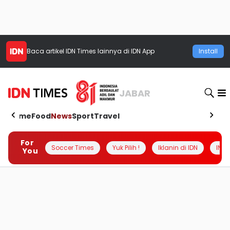
Baca artikel
IDN Times
lainnya di IDN App
Install
JABAR
Home
Food
News
Sport
Travel
For
Soccer Times
Yuk Pilih !
Iklanin di IDN
INSI
You