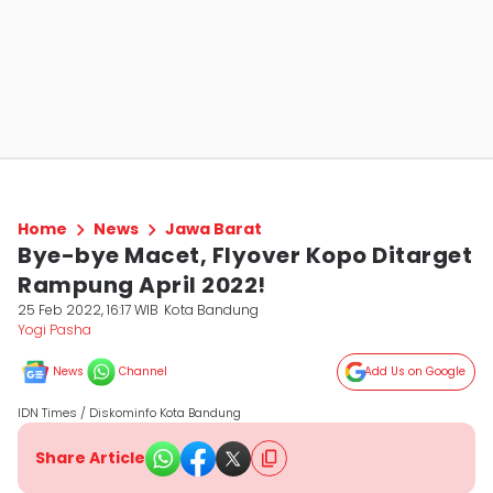
Home
News
Jawa Barat
Bye-bye Macet, Flyover Kopo Ditarget
Rampung April 2022!
25 Feb 2022, 16:17 WIB
Kota Bandung
Yogi Pasha
News
Channel
Add Us on Google
IDN Times / Diskominfo Kota Bandung
Share Article