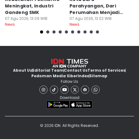
Meningkat, Industri
Parahyangan, Dari
M
Gandeng SMK
Perumahan Menjadi
Ja
07 Agu 2026, 13:09 WIB
Kota Mandiri
07 Agu 2026, 13:02 WIB
K
07
News
News
Ne
About Us
Editorial Team
Contact Us
Terms of Services
Pedoman Media Siber
Index
Sitemap
Follow Us
Download
© 2026 IDN. All Rights Reserved.