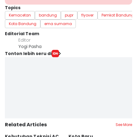
Topics
Kemacetan
bandung
pupr
flyover
Pemkot Bandung
Kota Bandung
ema sumarna
Editorial Team
Editor
Yogi Pasha
Tonton lebih seru di
Related Articles
See More
Kebutuhan Teknisi AC
Kota Baru
K