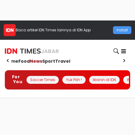
Baca artikel
IDN Times
lainnya di IDN App
Install
JABAR
Home
Food
News
Sport
Travel
For
Soccer Times
Yuk Pilih !
Iklanin di IDN
INSI
You