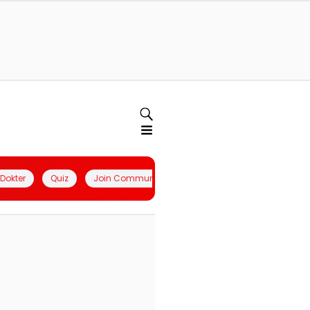
l Dokter
Quiz
Join Community