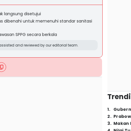
k langsung disetujui
us dibenahi untuk memenuhi standar sanitasi
gawasan SPPG secara berkala
ssisted and reviewed by our editorial team.
Trendi
1
.
Gubern
2
.
Prabow
3
.
Makan B
4
.
Nilai T