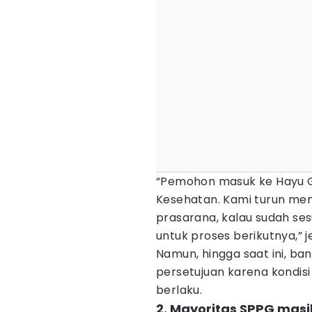
“Pemohon masuk ke Hayu Ga
Kesehatan. Kami turun men
prasarana, kalau sudah se
untuk proses berikutnya,” j
Namun, hingga saat ini, 
persetujuan karena kondis
berlaku.
2. Mayoritas SPPG masi