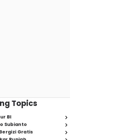
ng Topics
ur BI
o Subianto
ergizi Gratis
ukar Rupiah