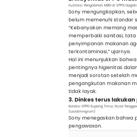
Ilustrasi: Pengolahan MBG di SPPG Gagaksi
Sony mengungkapkan, seba
belum memenuhi standar sa
“Kebanyakan memang masih
memperbaiki sanitasi, tat
penyimpanan makanan agar
terkontaminasi,” ujarnya.
Hal ini menunjukkan bahw
pentingnya higienitas dal
menjadi sorotan setelah mu
pengangkutan makanan me
tidak layak.
3. Dinkes terus lakuk
Kondisi SPPG Kupang Timur, Nusa Tenggar
Suciatiningrum)
Sony menegaskan bahwa pe
pengawasan.