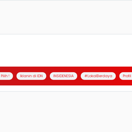
Pilih !
Iklanin di IDN
INSIDENESIA
#LokalBerdaya
Profi