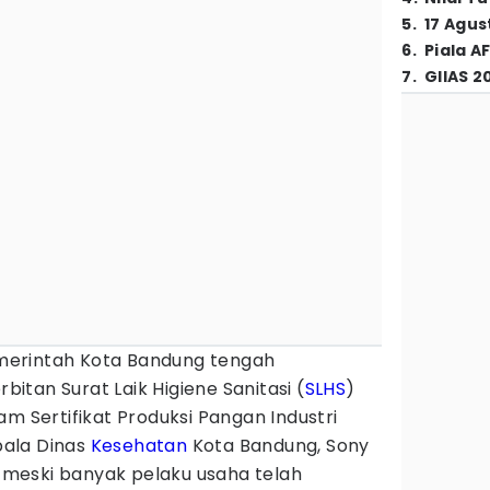
5
.
17 Agus
6
.
Piala A
7
.
GIIAS 2
erintah Kota Bandung tengah
tan Surat Laik Higiene Sanitasi (
SLHS
)
am Sertifikat Produksi Pangan Industri
pala Dinas
Kesehatan
Kota Bandung, Sony
meski banyak pelaku usaha telah