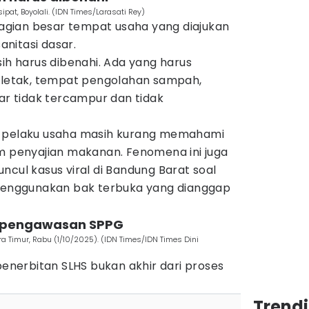
pat, Boyolali. (IDN Times/Larasati Rey)
gian besar tempat usaha yang diajukan
nitasi dasar.
 harus dibenahi. Ada yang harus
a letak, tempat pengolahan sampah,
 tidak tercampur dan tidak
a pelaku usaha masih kurang memahami
am penyajian makanan. Fenomena ini juga
ncul kasus viral di Bandung Barat soal
nggunakan bak terbuka yang dianggap
an pengawasan SPPG
a Timur, Rabu (1/10/2025). (IDN Times/IDN Times Dini
nerbitan SLHS bukan akhir dari proses
Trend