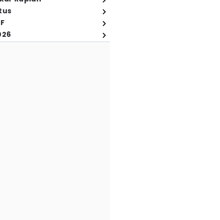
tus
FF
026