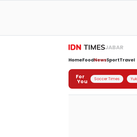
JABAR
Home
Food
News
Sport
Travel
For
Soccer Times
Yuk 
You