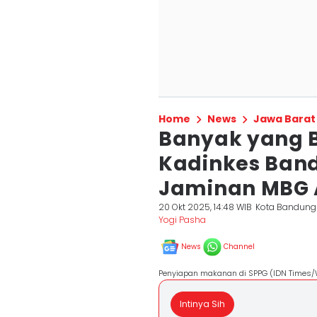
Home
News
Jawa Barat
Banyak yang B
Kadinkes Ban
Jaminan MBG
20 Okt 2025, 14:48 WIB
Kota Bandung
Yogi Pasha
News
Channel
Penyiapan makanan di SPPG (IDN Times/
Intinya Sih