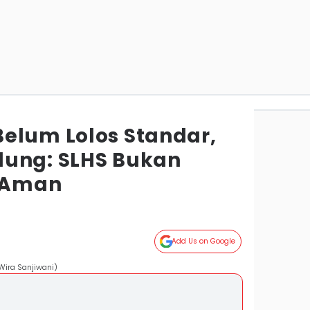
elum Lolos Standar,
dung: SLHS Bukan
 Aman
Add Us on Google
Wira Sanjiwani)