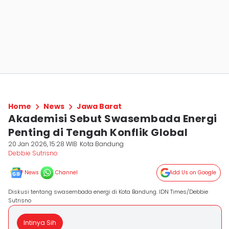
Home
News
Jawa Barat
Akademisi Sebut Swasembada Energi
Penting di Tengah Konflik Global
20 Jan 2026, 15:28 WIB
Kota Bandung
Debbie Sutrisno
News
Channel
Add Us on Google
Diskusi tentang swasembada energi di Kota Bandung. IDN Times/Debbie
Sutrisno
Intinya Sih