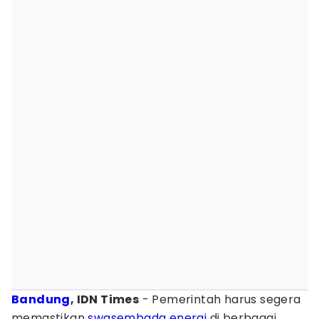
Bandung
, IDN Times
- Pemerintah harus segera
memastikan
swasembada
energi
di berbagai