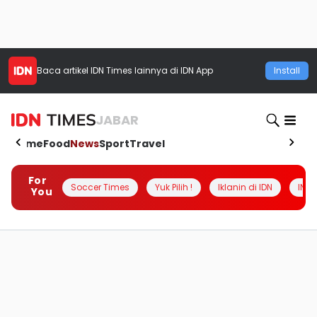
Baca artikel
IDN Times
lainnya di IDN App
Install
JABAR
Home
Food
News
Sport
Travel
For
Soccer Times
Yuk Pilih !
Iklanin di IDN
INSI
You