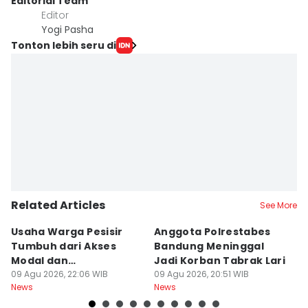
Editorial Team
Editor
Yogi Pasha
Tonton lebih seru di
Related Articles
See More
Usaha Warga Pesisir
Anggota Polrestabes
P
Tumbuh dari Akses
Bandung Meninggal
P
Modal dan
Jadi Korban Tabrak Lari
y
Pendampingan
09 Agu 2026, 22:06 WIB
09 Agu 2026, 20:51 WIB
M
09
News
News
Ne