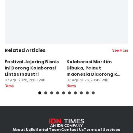
Related Articles
See More
Festival Jejaring Bisnis
Kolaborasi Maritim
M
Ini Dorong Kolaborasi
Dibuka, Pelaut
D
Lintas Industri
Indonesia Didorong ke
J
07 Agu 2026, 21:00 WIB
Pasar Global
07 Agu 2026, 20:49 WIB
07
News
News
Ne
About Us
Editorial Team
Contact Us
Terms of Services