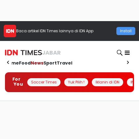
Baca artikel
IDN Times
lainnya di IDN App
Install
JABAR
Home
Food
News
Sport
Travel
For
Soccer Times
Yuk Pilih !
Iklanin di IDN
INSI
You