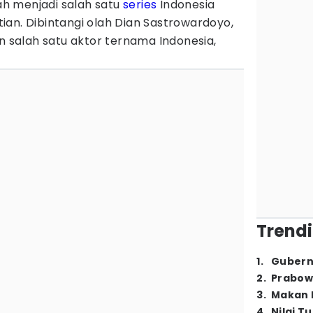
lah menjadi salah satu
series
Indonesia
an. Dibintangi olah Dian Sastrowardoyo,
an salah satu aktor ternama Indonesia,
Trendi
1
.
Gubern
2
.
Prabow
3
.
Makan B
4
.
Nilai T