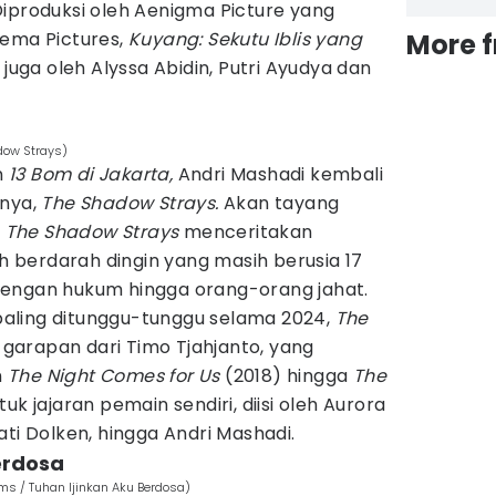
Diproduksi oleh Aenigma Picture yang
nema Pictures,
Kuyang: Sekutu Iblis yang
More 
 juga oleh Alyssa Abidin, Putri Ayudya dan
adow Strays)
n
13 Bom di Jakarta,
Andri Mashadi kembali
nya,
The Shadow Strays.
Akan tayang
,
The Shadow Strays
menceritakan
berdarah dingin yang masih berusia 17
dengan hukum hingga orang-orang jahat.
paling ditunggu-tunggu selama 2024,
The
arapan dari Timo Tjahjanto, yang
n
The Night Comes for Us
(2018) hingga
The
k jajaran pemain sendiri, diisi oleh Aurora
ati Dolken, hingga Andri Mashadi.
erdosa
lms / Tuhan Ijinkan Aku Berdosa)