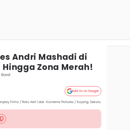
ies Andri Mashadi di
il Hingga Zona Merah!
 Barat
Add Us on Google
nplay Films / Ratu Adil | dok. Visinema Pictures / Kuyang: Sekutu