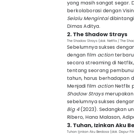
yang masih sangat segar. 
berkolaborasi dengan Visi
Selalu Mengintai
dibintangi
Dimas Aditya.
2. The Shadow Strays
The Shadow Strays (dok. Netflix / The Sh
Sebelumnya sukses denga
dengan film
action
terbaru
secara streaming di Netflix
tentang seorang pembunuh 
tahun, harus berhadapan 
Menjadi film
action
Netflix 
Shadow Strays
merupakan g
sebelumnya sukses denga
Big 4
(2023). Sedangkan untu
Ribero, Hana Malasan, Adip
3. Tuhan, Izinkan Aku B
Tuhan Ijinkan Aku Berdosa (dok. Dapur Fi