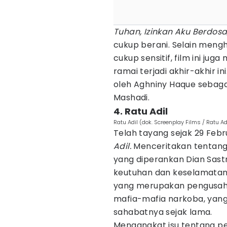
Tuhan, Izinkan Aku Berdosa
cukup berani. Selain meng
cukup sensitif, film ini ju
ramai terjadi akhir-akhir ini
oleh Aghniny Haque sebaga
Mashadi.
4. Ratu Adil
Ratu Adil (dok. Screenplay Films / Ratu Ad
Telah tayang sejak 29 Febru
Adil.
Menceritakan tentang
yang diperankan Dian Sas
keutuhan dan keselamatan k
yang merupakan pengusah
mafia-mafia narkoba, yang
sahabatnya sejak lama.
Mengangkat isu tentang pe