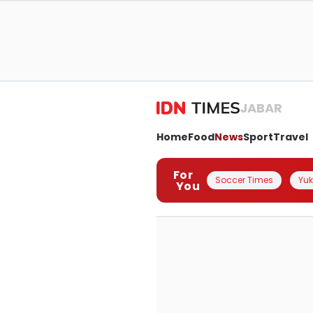
JABAR
Home
Food
News
Sport
Travel
For
Soccer Times
Yuk 
You