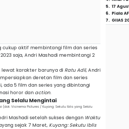
5
.
17 Agus
6
.
Piala A
7
.
GIIAS 2
 cukup aktif membintangi film dan series
 2023 saja, Andri Mashadi membintangi 2
 lewat karakter barunya di
Ratu Adil
, Andri
mpersiapkan deretan film dan series
ni, ada 5 film dan series yang dibintangi
inasi horor dan
action
.
 yang Selalu Mengintai
i (dok. Visinema Pictures / Kuyang: Sekutu Iblis yang Selalu
Andri Mashadi setelah sukses dengan
Waktu
tayang sejak 7 Maret,
Kuyang: Sekutu Iblis