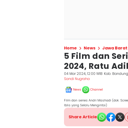
Home
News
Jawa Barat
5 Film dan Ser
2024, Ratu Ad
04 Mar 2024, 12:00 WIB
Kab. Bandung
Sandi Nugraha
News
Channel
Film dan series Andri Mashadi (dok. Scree
Iblis yang Selalu Mengintai)
Share Article