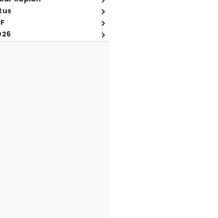
tus
FF
026