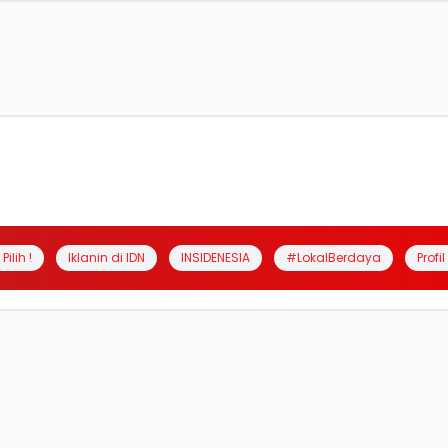
Pilih !
Iklanin di IDN
INSIDENESIA
#LokalBerdaya
Profi