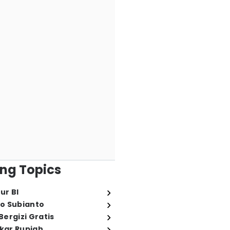
ng Topics
ur BI
o Subianto
ergizi Gratis
ukar Rupiah