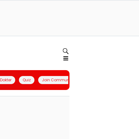
l Dokter
Quiz
Join Community