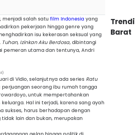
,
menjadi salah satu
film Indonesia
yang
Trend
hadirkan pekerjaan hingga genre yang
Barat
ga menghadirkan isu kekerasan seksual yang
.
Tuhan, Izinkan Aku Berdosa
, dibintangi
i pemeran utama dan tentunya, Andri
il)
ari di Vidio, selanjutnya ada series
Ratu
 perjuangan seorang ibu rumah tangga
trowardoyo, untuk mempertahankan
eluarga. Hal ini terjadi, karena sang ayah
a sukses, harus berhadapan dengan
 tidak lain dan bukan, merupakan
rdagangan gelap hingga politik di