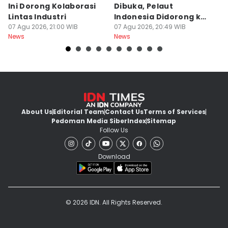
Ini Dorong Kolaborasi
Dibuka, Pelaut
D
Lintas Industri
Indonesia Didorong ke
J
07 Agu 2026, 21:00 WIB
Pasar Global
07 Agu 2026, 20:49 WIB
07
News
News
Ne
About Us
Editorial Team
Contact Us
Terms of Services
Pedoman Media Siber
Index
Sitemap
Follow Us
Download
© 2026 IDN. All Rights Reserved.