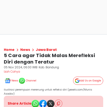
Home
News
Jawa Barat
5 Cara agar Tidak Malas Merefleksi
Diri dengan Teratur
05 Nov 2024, 06:00 WIB
Kab. Bandung
Izah Cahya
News
Channel
Add Us on Google
ilustrasi perempuan merenung untuk refleksi diri (pexels.com/Munis
Asadov)
Share Article