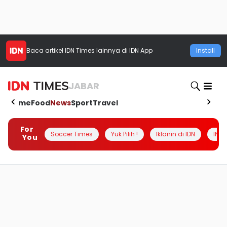
Baca artikel
IDN Times
lainnya di IDN App
Install
JABAR
Home
Food
News
Sport
Travel
For
Soccer Times
Yuk Pilih !
Iklanin di IDN
INSI
You