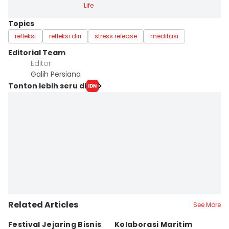
Life
Topics
refleksi
refleksi diri
stress release
meditasi
Editorial Team
Editor
Galih Persiana
Tonton lebih seru di
Related Articles
See More
Festival Jejaring Bisnis
Kolaborasi Maritim
M