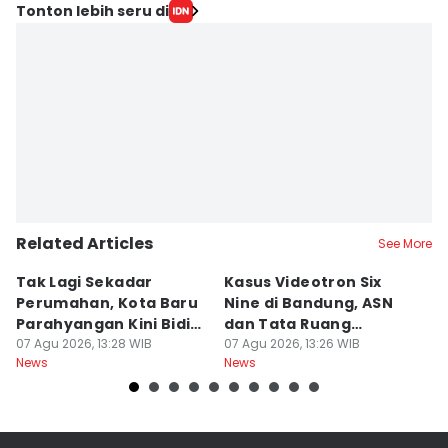
Tonton lebih seru di
Related Articles
See More
Tak Lagi Sekadar
Kasus Videotron Six
K
Perumahan, Kota Baru
Nine di Bandung, ASN
M
Parahyangan Kini Bidik
dan Tata Ruang
G
Wisatawan
07 Agu 2026, 13:28 WIB
Diperiksa
07 Agu 2026, 13:26 WIB
07
News
News
Ne