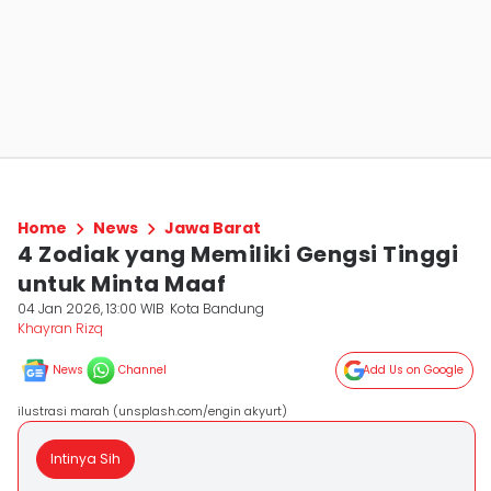
Home
News
Jawa Barat
4 Zodiak yang Memiliki Gengsi Tinggi
untuk Minta Maaf
04 Jan 2026, 13:00 WIB
Kota Bandung
Khayran Rizq
News
Channel
Add Us on Google
ilustrasi marah (unsplash.com/engin akyurt)
Intinya Sih