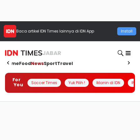
Baca artikel
IDN Times
lainnya di IDN App
Install
JABAR
Home
Food
News
Sport
Travel
For
Soccer Times
Yuk Pilih !
Iklanin di IDN
INSI
You