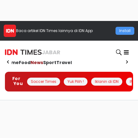
Baca artikel
IDN Times
lainnya di IDN App
Install
JABAR
Home
Food
News
Sport
Travel
For
Soccer Times
Yuk Pilih !
Iklanin di IDN
INSI
You