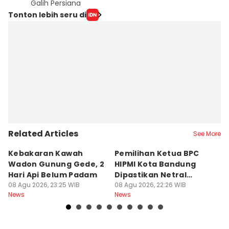
Galih Persiana
Tonton lebih seru di
Related Articles
See More
Kebakaran Kawah
Pemilihan Ketua BPC
T
Wadon Gunung Gede, 2
HIPMI Kota Bandung
J
Hari Api Belum Padam
Dipastikan Netral
S
08 Agu 2026, 23:25 WIB
Tanpa Tekanan
08 Agu 2026, 22:26 WIB
M
08
News
News
Ne