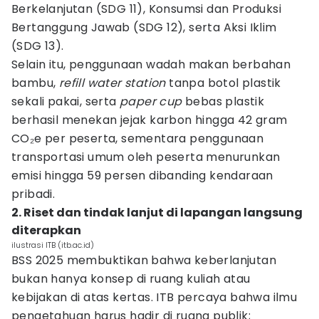
Berkelanjutan (SDG 11), Konsumsi dan Produksi
Bertanggung Jawab (SDG 12), serta Aksi Iklim
(SDG 13).
Selain itu, penggunaan wadah makan berbahan
bambu,
refill water station
tanpa botol plastik
sekali pakai, serta
paper cup
bebas plastik
berhasil menekan jejak karbon hingga 42 gram
CO₂e per peserta, sementara penggunaan
transportasi umum oleh peserta menurunkan
emisi hingga 59 persen dibanding kendaraan
pribadi.
2. Riset dan tindak lanjut di lapangan langsung
diterapkan
ilustrasi ITB (itb.ac.id)
BSS 2025 membuktikan bahwa keberlanjutan
bukan hanya konsep di ruang kuliah atau
kebijakan di atas kertas. ITB percaya bahwa ilmu
pengetahuan harus hadir di ruang publik;