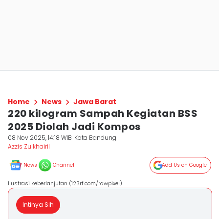
Home
News
Jawa Barat
220 kilogram Sampah Kegiatan BSS
2025 Diolah Jadi Kompos
08 Nov 2025, 14:18 WIB
Kota Bandung
Azzis Zulkhairil
News
Channel
Add Us on Google
Ilustrasi keberlanjutan (123rf.com/rawpixel)
Intinya Sih