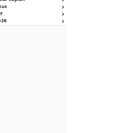
tus
FF
026