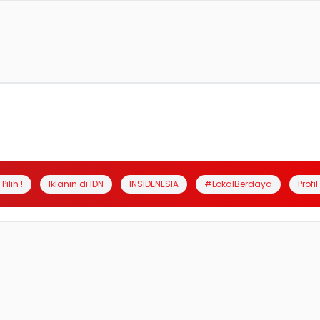
Pilih !
Iklanin di IDN
INSIDENESIA
#LokalBerdaya
Profi