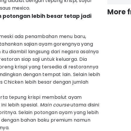
ng dibalut dengan tepung krispi, sayur
i saus mexico.
More 
potongan lebih besar tetap jadi
meski ada penambahan menu baru,
rtahankan sajian ayam gorengnya yang
 itu diambil langsung dari negara asalnya
estoran siap saji untuk keluarga. Dia
reng krispi yang tersedia di restorannya
dingkan dengan tempat lain. Selain lebih
 Chicken lebih besar dengan jumlah
rta tepung krispi membalut ayam
ni lebih spesial.
Main course
utama disini
oritnya. Selain potongan ayam yang lebih
aga dengan bahan baku premium namun
snya.