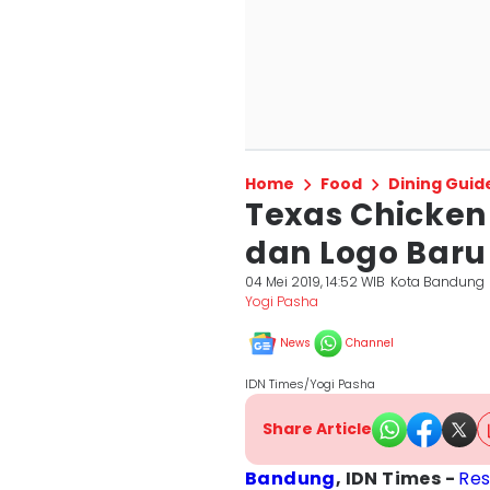
Home
Food
Dining Guid
Texas Chicken
dan Logo Baru
04 Mei 2019, 14:52 WIB
Kota Bandung
Yogi Pasha
News
Channel
IDN Times/Yogi Pasha
Share Article
Bandung
, IDN Times -
Res