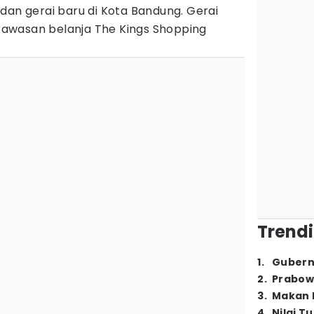
dan gerai baru di Kota Bandung. Gerai
i kawasan belanja The Kings Shopping
Trendi
1
.
Gubern
2
.
Prabow
3
.
Makan B
4
.
Nilai T