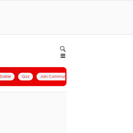
l Dokter
Quiz
Join Community