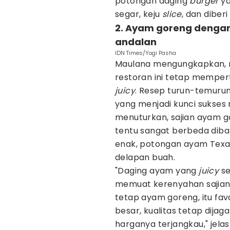
potongan daging
burger
ya
segar, keju
slice
, dan diber
2. Ayam goreng dengan 
andalan
IDN Times/Yogi Pasha
Maulana mengungkapkan, 
restoran ini tetap mempe
juicy
. Resep turun-temurun
yang menjadi kunci sukses r
menuturkan, sajian ayam go
tentu sangat berbeda diban
enak, potongan ayam Texas
delapan buah.
"Daging ayam yang
juicy
se
memuat kerenyahan sajian i
tetap ayam goreng, itu fav
besar, kualitas tetap dij
harganya terjangkau," jela