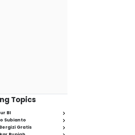
ng Topics
ur BI
o Subianto
ergizi Gratis
ukar Rupiah