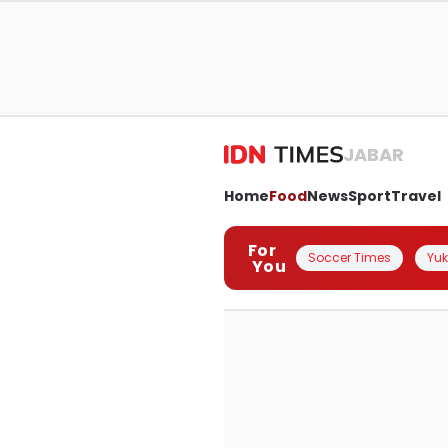
JABAR
Home
Food
News
Sport
Travel
For
Soccer Times
Yuk 
You