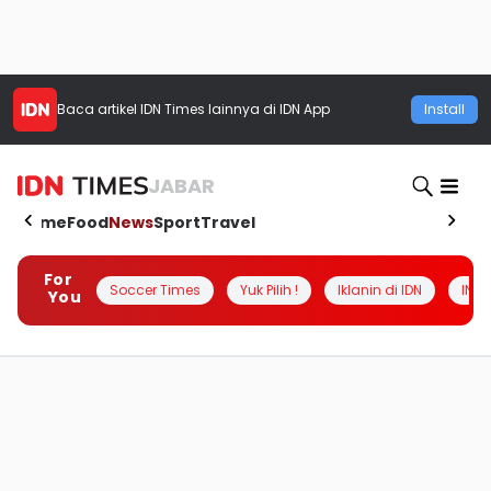
Baca artikel
IDN Times
lainnya di IDN App
Install
JABAR
Home
Food
News
Sport
Travel
For
Soccer Times
Yuk Pilih !
Iklanin di IDN
INSI
You