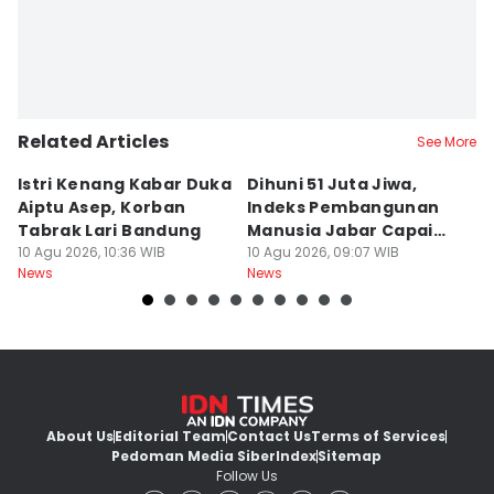
Related Articles
See More
Istri Kenang Kabar Duka
Dihuni 51 Juta Jiwa,
D
Aiptu Asep, Korban
Indeks Pembangunan
Sa
Tabrak Lari Bandung
Manusia Jabar Capai
B
10 Agu 2026, 10:36 WIB
75,90 Poin
10 Agu 2026, 09:07 WIB
P
10
News
News
Ne
About Us
Editorial Team
Contact Us
Terms of Services
Pedoman Media Siber
Index
Sitemap
Follow Us