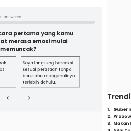
en answered.
cara pertama yang kamu
aat merasa emosi mulai
memuncak?
nak
Saya langsung bereaksi
osi
sesuai perasaan tanpa
berusaha mengenalinya
terlebih dahulu.
Trendi
1
.
Gubern
2
.
Prabow
3
.
Makan B
4
.
Nilai T