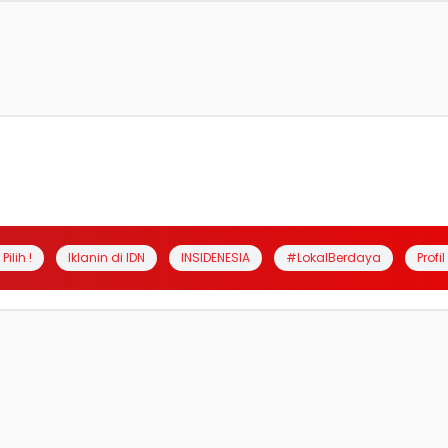
Pilih !
Iklanin di IDN
INSIDENESIA
#LokalBerdaya
Profi