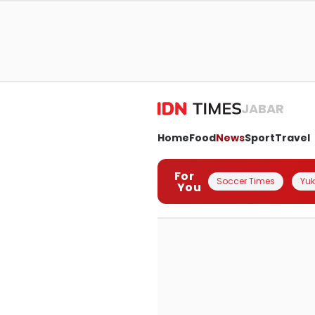
JABAR
Home
Food
News
Sport
Travel
For
Soccer Times
Yuk 
You