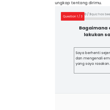
ungkap tentang dirimu.
0
/
3
quiz has be
Question
1
/
3
Bagaimana 
lakukan s
Saya berhenti seje
dan mengenali em
yang saya rasakan.