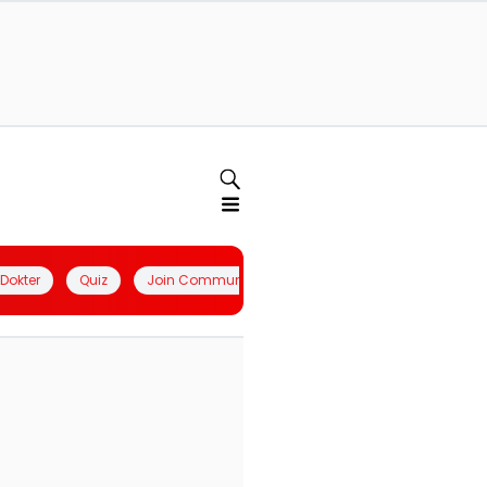
l Dokter
Quiz
Join Community