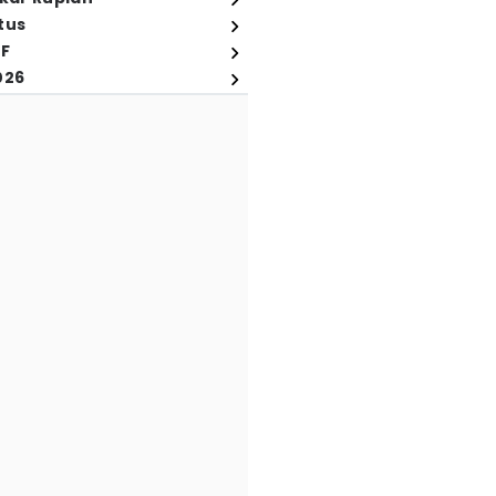
tus
FF
026