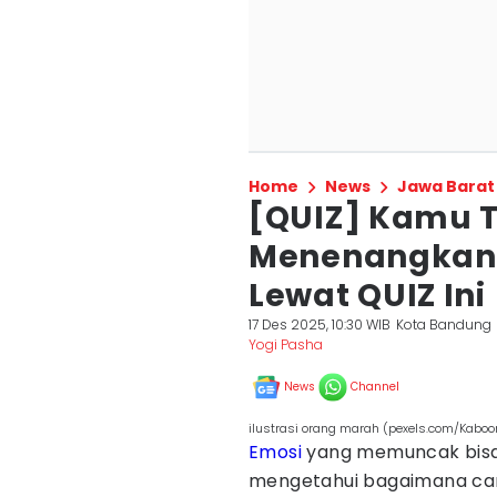
Home
News
Jawa Barat
[QUIZ] Kamu T
Menenangkan D
Lewat QUIZ Ini
17 Des 2025, 10:30 WIB
Kota Bandung
Yogi Pasha
News
Channel
ilustrasi orang marah (pexels.com/Kabo
Emosi
yang memuncak bisa da
mengetahui bagaimana car