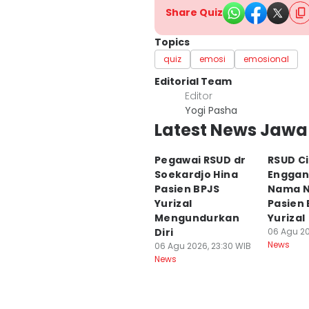
Share Quiz
Topics
quiz
emosi
emosional
Editorial Team
Editor
Yogi Pasha
Latest News Jawa
Pegawai RSUD dr
RSUD C
Soekardjo Hina
Enggan
Pasien BPJS
Nama N
Yurizal
Pasien
Mengundurkan
Yurizal
Diri
06 Agu 20
News
06 Agu 2026, 23:30 WIB
News