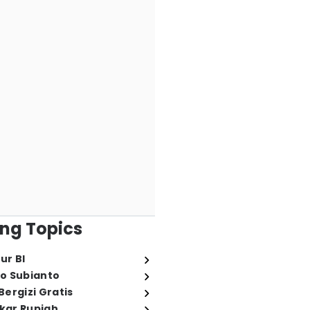
ng Topics
ur BI
o Subianto
ergizi Gratis
ukar Rupiah