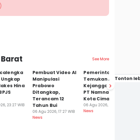
 Barat
See More
icalengka
Pembuat Video AI
Pemerintah
W
Tonton leb
 Ungkap
Manipulasi
Temukan Adanya
Se
akes Hina
Prabowo
Kejanggalan PHK
J
 BPJS
Ditangkap,
PT Namnam di
di
Terancam 12
Kota Cimahi
06
Ne
26, 23:27 WIB
Tahun Bui
06 Agu 2026, 17:24 WIB
News
06 Agu 2026, 17:27 WIB
News