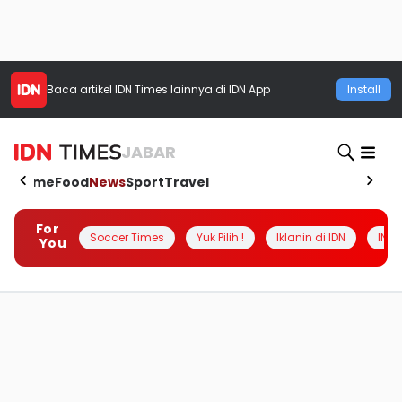
Baca artikel
IDN Times
lainnya di IDN App
Install
JABAR
Home
Food
News
Sport
Travel
For
Soccer Times
Yuk Pilih !
Iklanin di IDN
INSI
You