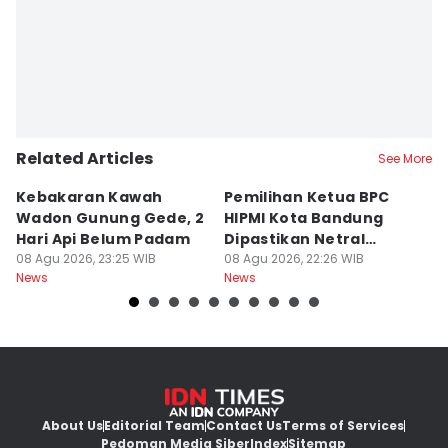
Related Articles
See More
Kebakaran Kawah
Pemilihan Ketua BPC
T
Wadon Gunung Gede, 2
HIPMI Kota Bandung
J
Hari Api Belum Padam
Dipastikan Netral
S
08 Agu 2026, 23:25 WIB
Tanpa Tekanan
08 Agu 2026, 22:26 WIB
M
08
News
News
Ne
About Us
Editorial Team
Contact Us
Terms of Services
Pedoman Media Siber
Index
Sitemap