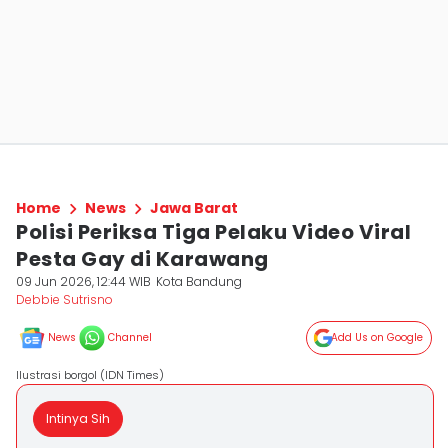
Home
News
Jawa Barat
Polisi Periksa Tiga Pelaku Video Viral
Pesta Gay di Karawang
09 Jun 2026, 12:44 WIB
Kota Bandung
Debbie Sutrisno
News
Channel
Add Us on Google
Ilustrasi borgol (IDN Times)
Intinya Sih