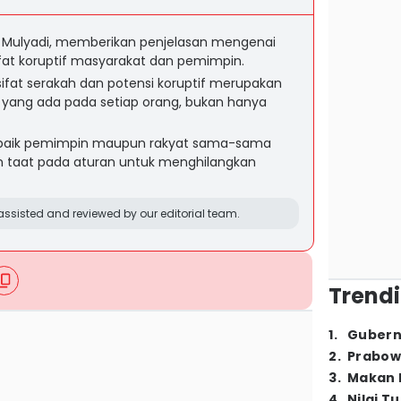
i Mulyadi, memberikan penjelasan mengenai
fat koruptif masyarakat dan pemimpin.
fat serakah dan potensi koruptif merupakan
a yang ada pada setiap orang, bukan hanya
baik pemimpin maupun rakyat sama-sama
an taat pada aturan untuk menghilangkan
ssisted and reviewed by our editorial team.
Trendi
1
.
Gubern
2
.
Prabow
3
.
Makan B
4
.
Nilai T