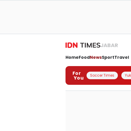
JABAR
Home
Food
News
Sport
Travel
For
Soccer Times
Yuk 
You