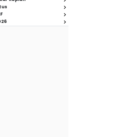
tus
FF
026