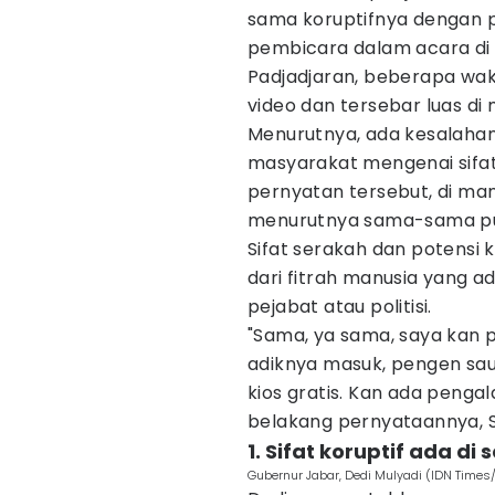
sama koruptifnya dengan 
pembicara dalam acara di F
Padjadjaran, beberapa wak
video dan tersebar luas di 
Menurutnya, ada kesalaha
masyarakat mengenai sifat 
pernyatan tersebut, di m
menurutnya sama-sama pun
Sifat serakah dan potensi 
dari fitrah manusia yang a
pejabat atau politisi.
"Sama, ya sama, saya kan p
adiknya masuk, pengen sau
kios gratis. Kan ada penga
belakang pernyataannya, S
1. Sifat koruptif ada d
Gubernur Jabar, Dedi Mulyadi (IDN Times/