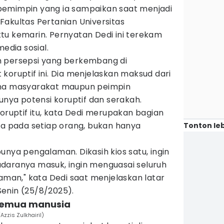
pemimpin yang ia sampaikan saat menjadi
akultas Pertanian Universitas
tu kemarin. Pernyatan Dedi ini terekam
media sosial.
n persepsi yang berkembang di
koruptif ini. Dia menjelaskan maksud dari
ana masyarakat maupun peimpin
ya potensi koruptif dan serakah.
koruptif itu, kata Dedi merupakan bagian
da pada setiap orang, bukan hanya
Tonton leb
unya pengalaman. Dikasih kios satu, ingin
daranya masuk, ingin menguasai seluruh
laman," kata Dedi saat menjelaskan latar
enin (25/8/2025).
i semua manusia
Azzis Zulkhairil)