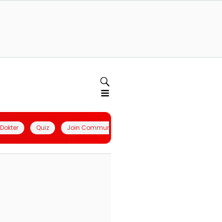
l Dokter
Quiz
Join Community