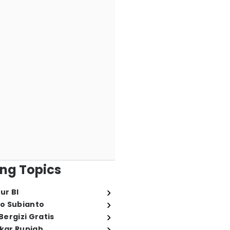
ng Topics
ur BI
o Subianto
ergizi Gratis
ukar Rupiah