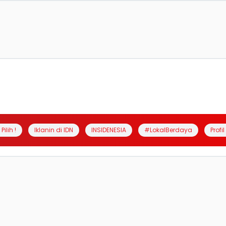
Pilih !
Iklanin di IDN
INSIDENESIA
#LokalBerdaya
Profi