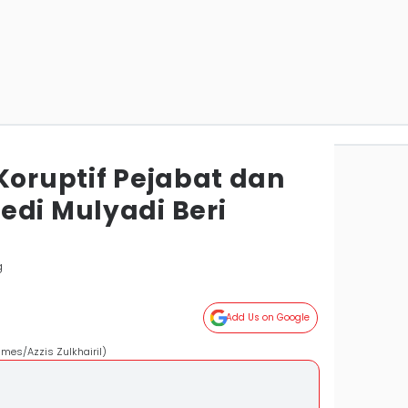
Koruptif Pejabat dan
edi Mulyadi Beri
g
Add Us on Google
imes/Azzis Zulkhairil)