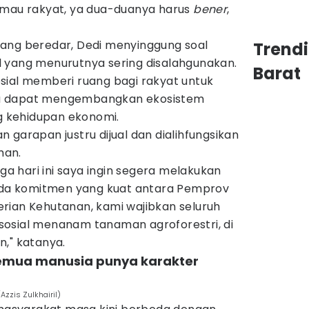
 mau rakyat, ya dua-duanya harus
bener
,
ang beredar, Dedi menyinggung soal
Trend
 yang menurutnya sering disalahgunakan.
Barat
sial memberi ruang bagi rakyat untuk
a dapat mengembangkan ekosistem
 kehidupan ekonomi.
 garapan justru dijual dan dialihfungsikan
man.
ga hari ini saya ingin segera melakukan
 ada komitmen yang kuat antara Pemprov
rian Kehutanan, kami wajibkan seluruh
osial menanam tanaman agroforestri, di
n," katanya.
 semua manusia punya karakter
Azzis Zulkhairil)