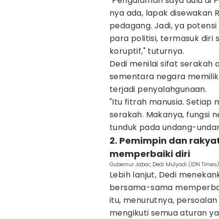
"Pengalaman saya dulu di 
nya ada, lapak disewakan Rp
pedagang. Jadi, ya potensi 
para politisi, termasuk dir
koruptif," tuturnya.
Dedi menilai sifat serakah 
sementara negara memiliki
terjadi penyalahgunaan.
"Itu fitrah manusia. Setiap
serakah. Makanya, fungsi n
tunduk pada undang-undang. 
2. Pemimpin dan raky
memperbaiki diri
Gubernur Jabar, Dedi Mulyadi (IDN Times/
Lebih lanjut, Dedi meneka
bersama-sama memperbaiki
itu, menurutnya, persoalan 
mengikuti semua aturan ya