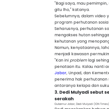
"Bagi saya, mau pemimpin,
gitu lho," katanya.
Sebelumnya, dalam video y
program perhutanan sosial
Seharusnya, perhutanan so
mengakses hutan sehingg
kehutanan yang menopang
Namun, kenyataannya, lahan
menjadi kawasan permuki
"Kan ini
problem
lagi sehing
penataan itu. Kalau nanti
Jabar
, Unpad, dan Kemente
penerima hak perhutanan s
antaranya kelapa dan suku
3. Dedi Mulyadi sebut
serakah
Gubernur Jabar, Dedi Mulyadi (IDN Times/