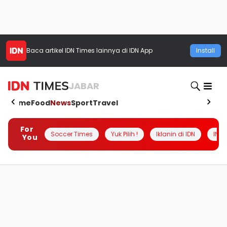
Baca artikel
IDN Times
lainnya di IDN App
Install
JABAR
Home
Food
News
Sport
Travel
For
Soccer Times
Yuk Pilih !
Iklanin di IDN
INSI
You