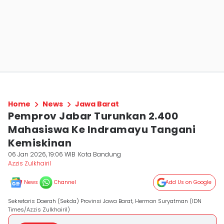
Home
News
Jawa Barat
Pemprov Jabar Turunkan 2.400
Mahasiswa Ke Indramayu Tangani
Kemiskinan
06 Jan 2026, 19:06 WIB
Kota Bandung
Azzis Zulkhairil
News
Channel
Add Us on Google
Sekretaris Daerah (Sekda) Provinsi Jawa Barat, Herman Suryatman (IDN
Times/Azzis Zulkhairil)