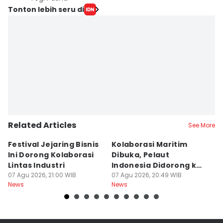
Tonton lebih seru di
Related Articles
See More
Festival Jejaring Bisnis
Kolaborasi Maritim
M
Ini Dorong Kolaborasi
Dibuka, Pelaut
D
Lintas Industri
Indonesia Didorong ke
J
07 Agu 2026, 21:00 WIB
Pasar Global
07 Agu 2026, 20:49 WIB
07
News
News
Ne