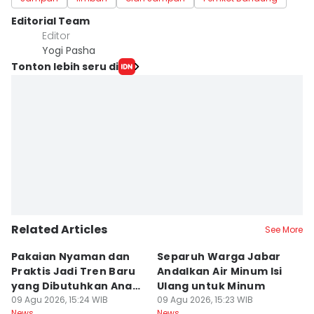
Editorial Team
Editor
Yogi Pasha
Tonton lebih seru di
Related Articles
See More
Pakaian Nyaman dan
Separuh Warga Jabar
L
Praktis Jadi Tren Baru
Andalkan Air Minum Isi
C
yang Dibutuhkan Anak
Ulang untuk Minum
J
Muda
09 Agu 2026, 15:24 WIB
09 Agu 2026, 15:23 WIB
L
09
News
News
Ne