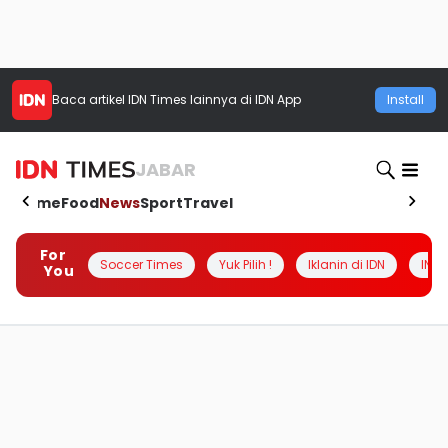
Baca artikel
IDN Times
lainnya di IDN App
Install
JABAR
Home
Food
News
Sport
Travel
For
Soccer Times
Yuk Pilih !
Iklanin di IDN
INSI
You