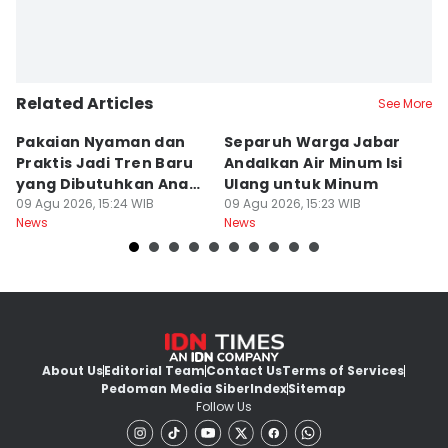
Related Articles
See More
Pakaian Nyaman dan
Separuh Warga Jabar
L
Praktis Jadi Tren Baru
Andalkan Air Minum Isi
C
yang Dibutuhkan Anak
Ulang untuk Minum
J
Muda
09 Agu 2026, 15:24 WIB
09 Agu 2026, 15:23 WIB
L
09
News
News
Ne
About Us
Editorial Team
Contact Us
Terms of Services
Pedoman Media Siber
Index
Sitemap
Follow Us