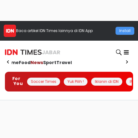
Baca artikel
IDN Times
lainnya di IDN App
Install
JABAR
Home
Food
News
Sport
Travel
For
Soccer Times
Yuk Pilih !
Iklanin di IDN
INSI
You