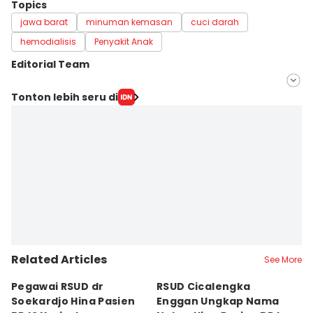
Topics
jawa barat
minuman kemasan
cuci darah
hemodialisis
Penyakit Anak
Editorial Team
Editor
Tonton lebih seru di
Galih Persiana
Editor
Azzis Zulkhairil
Related Articles
See More
Pegawai RSUD dr
RSUD Cicalengka
P
Soekardjo Hina Pasien
Enggan Ungkap Nama
M