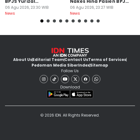
BPJS Yurizal
Nakes Hina Pasien BPJS
D
Mengundurkan Diri
06 Agu 2026, 23:30 WIB
Yurizal
06 Agu 2026, 23:27 WIB
T
06
News
News
Ne
About Us
Editorial Team
Contact Us
Terms of Services
Pedoman Media Siber
Index
Sitemap
Follow Us
Download
© 2026 IDN. All Rights Reserved.