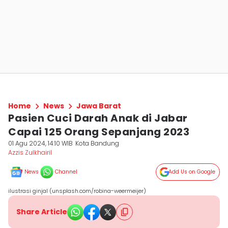
Home
News
Jawa Barat
Pasien Cuci Darah Anak di Jabar
Capai 125 Orang Sepanjang 2023
01 Agu 2024, 14:10 WIB
Kota Bandung
Azzis Zulkhairil
News
Channel
Add Us on Google
ilustrasi ginjal (unsplash.com/robina-weermeijer)
Share Article