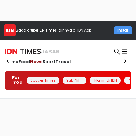
Baca artikel
IDN Times
lainnya di IDN App
Install
JABAR
Home
Food
News
Sport
Travel
For
Soccer Times
Yuk Pilih !
Iklanin di IDN
INSI
You