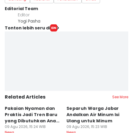
Editorial Team
Editor
Yogi Pasha
Tonton lebih seru di
Related Articles
See More
Pakaian Nyaman dan
Separuh Warga Jabar
L
Praktis Jadi Tren Baru
Andalkan Air Minum Isi
C
yang Dibutuhkan Anak
Ulang untuk Minum
J
Muda
09 Agu 2026, 15:24 WIB
09 Agu 2026, 15:23 WIB
L
09
News
News
Ne