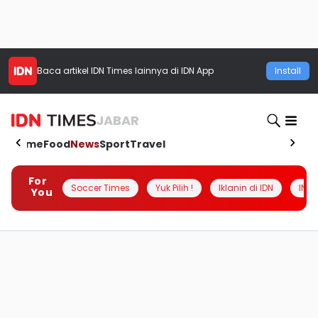
Baca artikel
IDN Times
lainnya di IDN App
Install
JABAR
Home
Food
News
Sport
Travel
For
Soccer Times
Yuk Pilih !
Iklanin di IDN
INSI
You