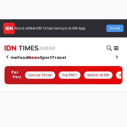
Baca artikel
IDN Times
lainnya di IDN App
Install
JABAR
Home
Food
News
Sport
Travel
For
Soccer Times
Yuk Pilih !
Iklanin di IDN
INSI
You