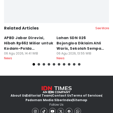
Related Articles
See More
APBD Jabar Direvisi,
Lahan SDN 026
P
Hibah Rp662 Miliar untuk
Bojongloa Diklaim Ahli
C
Kodam-Polda
Waris, Sekolah Sempat
A
Dievaluasi
06 Agu 2026, 14:41 WIB
Disegel
06 Agu 2026, 13:55 WIB
Go
06
News
News
Ne
About Us
Editorial Team
Contact Us
Terms of Services
Pedoman Media Siber
Index
Sitemap
Follow Us