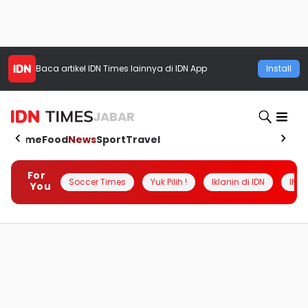
Baca artikel
IDN Times
lainnya di IDN App
Install
JABAR
Home
Food
News
Sport
Travel
For
Soccer Times
Yuk Pilih !
Iklanin di IDN
INSI
You