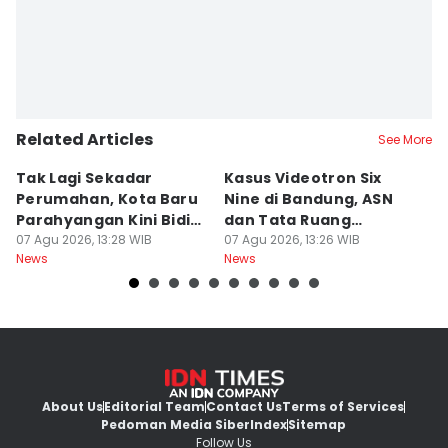
Related Articles
See More
Tak Lagi Sekadar
Kasus Videotron Six
K
Perumahan, Kota Baru
Nine di Bandung, ASN
M
Parahyangan Kini Bidik
dan Tata Ruang
G
Wisatawan
07 Agu 2026, 13:28 WIB
Diperiksa
07 Agu 2026, 13:26 WIB
07
News
News
Ne
About Us
Editorial Team
Contact Us
Terms of Services
Pedoman Media Siber
Index
Sitemap
Follow Us