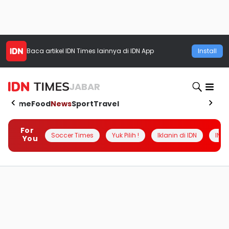
Baca artikel
IDN Times
lainnya di IDN App
Install
JABAR
Home
Food
News
Sport
Travel
For
Soccer Times
Yuk Pilih !
Iklanin di IDN
INSI
You