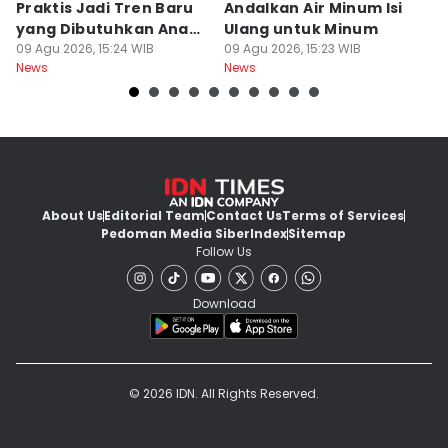
Praktis Jadi Tren Baru
Andalkan Air Minum Isi
C
yang Dibutuhkan Anak
Ulang untuk Minum
J
Muda
09 Agu 2026, 15:24 WIB
09 Agu 2026, 15:23 WIB
L
09
News
News
Ne
About Us
Editorial Team
Contact Us
Terms of Services
Pedoman Media Siber
Index
Sitemap
Follow Us
Download
© 2026 IDN. All Rights Reserved.