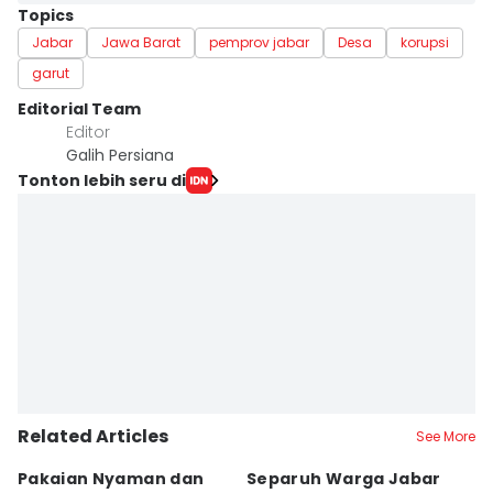
Topics
Jabar
Jawa Barat
pemprov jabar
Desa
korupsi
garut
Editorial Team
Editor
Galih Persiana
Tonton lebih seru di
Related Articles
See More
Pakaian Nyaman dan
Separuh Warga Jabar
L