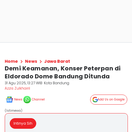
Home
News
Jawa Barat
Demi Keamanan, Konser Peterpan di
Eldorado Dome Bandung Ditunda
31 Agu 2025, 13:27 WIB
Kota Bandung
Azzis Zulkhairil
News
Channel
Add Us on Google
(Istimewa)
Intinya Sih