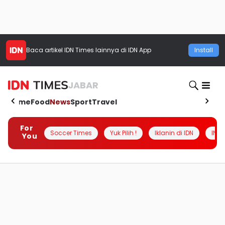
Baca artikel
IDN Times
lainnya di IDN App
Install
JABAR
Home
Food
News
Sport
Travel
For
Soccer Times
Yuk Pilih !
Iklanin di IDN
INSI
You