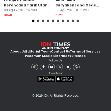
Pemprov Jabar
Alun-Alun
K
Berencana Tarik Utang
Suryakencana Gede
M
Rp3,4 Triliun
08 Agu 2026, 11:32 WIB
Pangrango Capai 1
08 Agu 2026, 11:03 WIB
08
News
News
Ne
Hektare
About Us
Editorial Team
Contact Us
Terms of Services
Pedoman Media Siber
Index
Sitemap
Follow Us
Download
© 2026 IDN. All Rights Reserved.