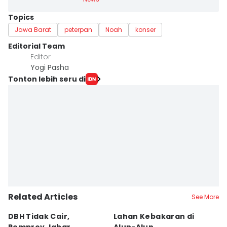
Topics
Jawa Barat
peterpan
Noah
konser
Editorial Team
Editor
Yogi Pasha
Tonton lebih seru di
Related Articles
See More
DBH Tidak Cair,
Lahan Kebakaran di
I