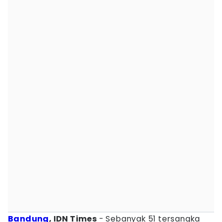
Bandung
, IDN Times
- Sebanyak 51 tersangka