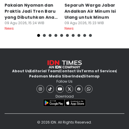
Pakaian Nyaman dan
Separuh Warga Jabar
L
Praktis Jadi Tren Baru
Andalkan Air Minum Isi
C
yang Dibutuhkan Anak
Ulang untuk Minum
J
Muda
09 Agu 2026, 15:24 WIB
09 Agu 2026, 15:23 WIB
L
09
News
News
Ne
About Us
Editorial Team
Contact Us
Terms of Services
Pedoman Media Siber
Index
Sitemap
Follow Us
Download
© 2026 IDN. All Rights Reserved.