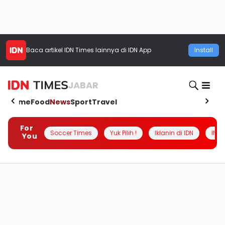
Baca artikel
IDN Times
lainnya di IDN App
Install
JABAR
Home
Food
News
Sport
Travel
For
Soccer Times
Yuk Pilih !
Iklanin di IDN
INSI
You