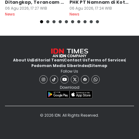
Ditangkap, Terancam 12
PHK PT Namnam di Kota
S
Tahun Bui
06 Agu 2026, 17:27 WIB
Cimahi
06 Agu 2026, 17:24 WIB
06
News
News
Ne
About Us
Editorial Team
Contact Us
Terms of Services
Pedoman Media Siber
Index
Sitemap
Follow Us
Download
© 2026 IDN. All Rights Reserved.