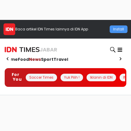
Baca artikel
IDN Times
lainnya di IDN App
Install
JABAR
Home
Food
News
Sport
Travel
For
Soccer Times
Yuk Pilih !
Iklanin di IDN
INSI
You