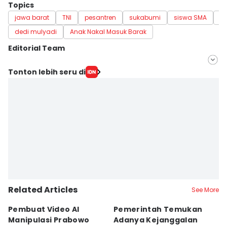
Topics
jawa barat
TNI
pesantren
sukabumi
siswa SMA
pe
dedi mulyadi
Anak Nakal Masuk Barak
Editorial Team
Editor
Tonton lebih seru di
Galih Persiana
Editor
Siti Fatimah
Related Articles
See More
Pembuat Video AI
Pemerintah Temukan
Wa
Manipulasi Prabowo
Adanya Kejanggalan
D