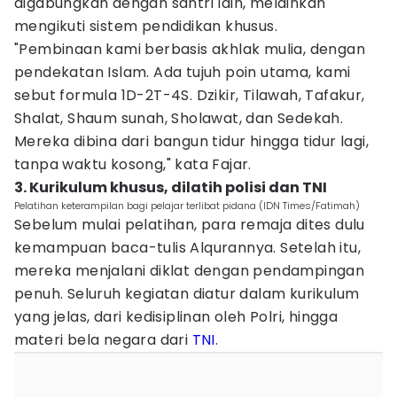
digabungkan dengan santri lain, melainkan
mengikuti sistem pendidikan khusus.
"Pembinaan kami berbasis akhlak mulia, dengan
pendekatan Islam. Ada tujuh poin utama, kami
sebut formula 1D-2T-4S. Dzikir, Tilawah, Tafakur,
Shalat, Shaum sunah, Sholawat, dan Sedekah.
Mereka dibina dari bangun tidur hingga tidur lagi,
tanpa waktu kosong," kata Fajar.
3. Kurikulum khusus, dilatih polisi dan TNI
Pelatihan keterampilan bagi pelajar terlibat pidana (IDN Times/Fatimah)
Sebelum mulai pelatihan, para remaja dites dulu
kemampuan baca-tulis Alqurannya. Setelah itu,
mereka menjalani diklat dengan pendampingan
penuh. Seluruh kegiatan diatur dalam kurikulum
yang jelas, dari kedisiplinan oleh Polri, hingga
materi bela negara dari
TNI
.