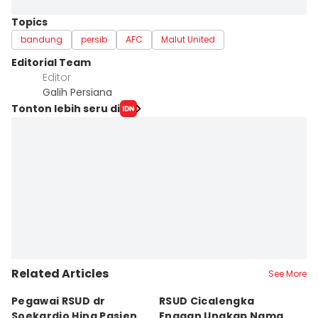
Topics
bandung
persib
AFC
Malut United
Editorial Team
Editor
Galih Persiana
Tonton lebih seru di
Related Articles
See More
Pegawai RSUD dr
RSUD Cicalengka
P
Soekardjo Hina Pasien
Enggan Ungkap Nama
M