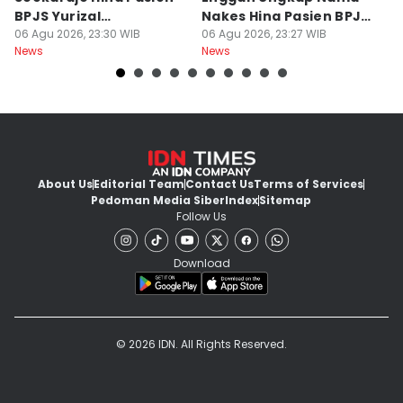
BPJS Yurizal
Nakes Hina Pasien BPJS
D
Mengundurkan Diri
06 Agu 2026, 23:30 WIB
Yurizal
06 Agu 2026, 23:27 WIB
T
06
News
News
Ne
About Us
Editorial Team
Contact Us
Terms of Services
Pedoman Media Siber
Index
Sitemap
Follow Us
Download
© 2026 IDN. All Rights Reserved.