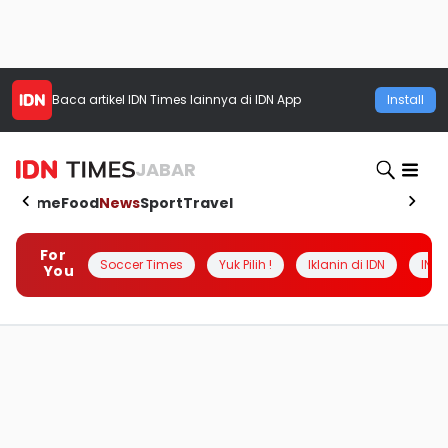
Baca artikel
IDN Times
lainnya di IDN App
Install
JABAR
Home
Food
News
Sport
Travel
For
Soccer Times
Yuk Pilih !
Iklanin di IDN
INSI
You