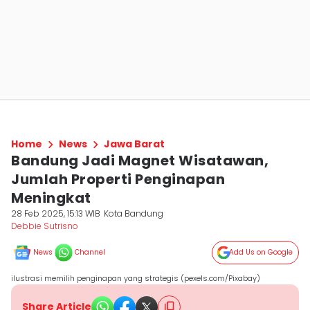
Home
News
Jawa Barat
Bandung Jadi Magnet Wisatawan,
Jumlah Properti Penginapan
Meningkat
28 Feb 2025, 15:13 WIB
Kota Bandung
Debbie Sutrisno
News
Channel
Add Us on Google
ilustrasi memilih penginapan yang strategis (pexels.com/Pixabay)
Share Article