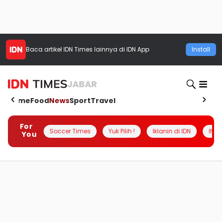
Baca artikel
IDN Times
lainnya di IDN App
Install
JABAR
Home
Food
News
Sport
Travel
For
Soccer Times
Yuk Pilih !
Iklanin di IDN
INSI
You