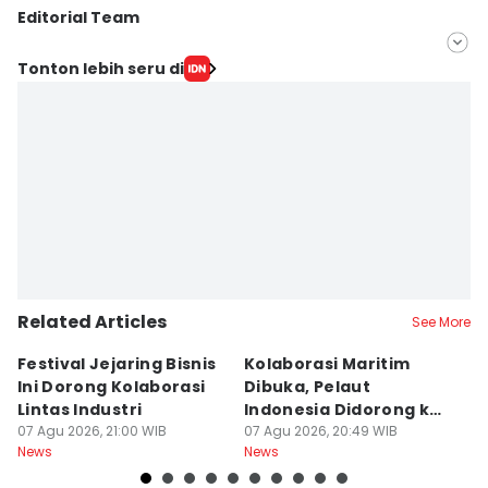
Editorial Team
Editor
Tonton lebih seru di
Yogi Pasha
Editor
Debbie Sutrisno
Related Articles
See More
Festival Jejaring Bisnis
Kolaborasi Maritim
M
Ini Dorong Kolaborasi
Dibuka, Pelaut
D
Lintas Industri
Indonesia Didorong ke
J
07 Agu 2026, 21:00 WIB
Pasar Global
07 Agu 2026, 20:49 WIB
07
News
News
Ne