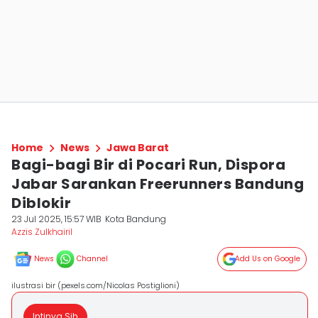
Home
News
Jawa Barat
Bagi-bagi Bir di Pocari Run, Dispora
Jabar Sarankan Freerunners Bandung
Diblokir
23 Jul 2025, 15:57 WIB
Kota Bandung
Azzis Zulkhairil
News
Channel
Add Us on Google
ilustrasi bir (pexels.com/Nicolas Postiglioni)
Intinya Sih