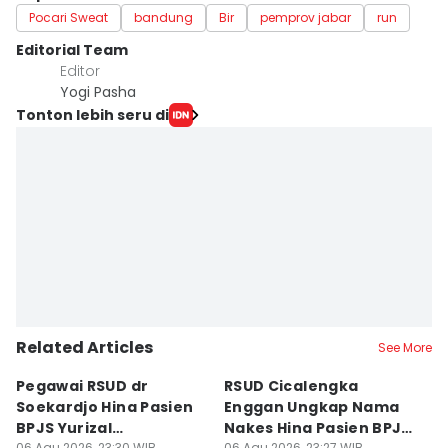
Pocari Sweat
bandung
Bir
pemprov jabar
run
Editorial Team
Editor
Yogi Pasha
Tonton lebih seru di
Related Articles
See More
Pegawai RSUD dr
RSUD Cicalengka
P
Soekardjo Hina Pasien
Enggan Ungkap Nama
M
BPJS Yurizal
Nakes Hina Pasien BPJS
D
06 Agu 2026, 23:30 WIB
06 Agu 2026, 23:27 WIB
06