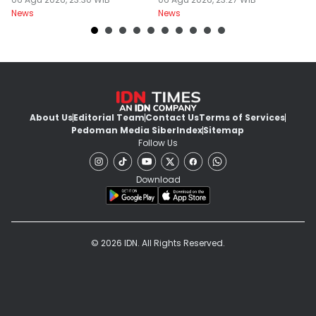
Mengundurkan Diri
Yurizal
T
News
News
Ne
About Us
Editorial Team
Contact Us
Terms of Services
Pedoman Media Siber
Index
Sitemap
Follow Us
Download
© 2026 IDN. All Rights Reserved.