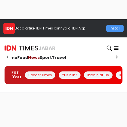
Baca artikel
IDN Times
lainnya di IDN App
Install
JABAR
Home
Food
News
Sport
Travel
For
Soccer Times
Yuk Pilih !
Iklanin di IDN
INSI
You