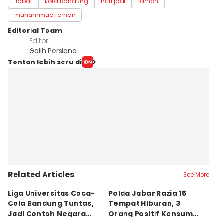
Jabar
Kota Bandung
hari jadi
farhan
muhammad farhan
Editorial Team
Editor
Galih Persiana
Tonton lebih seru di
Related Articles
See More
Liga Universitas Coca-
Polda Jabar Razia 15
T
Cola Bandung Tuntas,
Tempat Hiburan, 3
B
Jadi Contoh Negara
Orang Positif Konsumsi
P