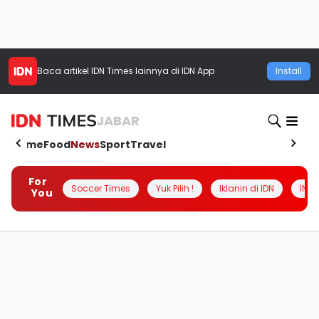
Baca artikel
IDN Times
lainnya di IDN App
Install
JABAR
Home
Food
News
Sport
Travel
For
Soccer Times
Yuk Pilih !
Iklanin di IDN
INSI
You