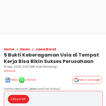
Home
News
Jawa Barat
5 Bukti Keberagaman Usia di Tempat
Kerja Bisa Bikin Sukses Perusahaan
16 Sep 2025, 10:00 WIB
Kota Bandung
Milawati .
News
Channel
Add Us on Google
ilustrasi teamwork (pexels.com/Yan Krukau)
Intinya Sih