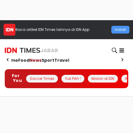
Baca artikel
IDN Times
lainnya di IDN App
Install
JABAR
Home
Food
News
Sport
Travel
For
Soccer Times
Yuk Pilih !
Iklanin di IDN
INSI
You