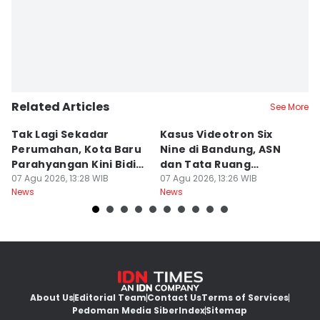
Related Articles
See More
Tak Lagi Sekadar
Kasus Videotron Six
K
Perumahan, Kota Baru
Nine di Bandung, ASN
M
Parahyangan Kini Bidik
dan Tata Ruang
G
Wisatawan
07 Agu 2026, 13:28 WIB
Diperiksa
07 Agu 2026, 13:26 WIB
07
News
News
Ne
About Us
Editorial Team
Contact Us
Terms of Services
Pedoman Media Siber
Index
Sitemap