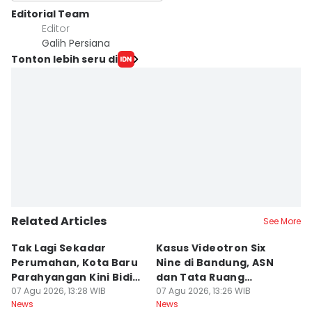
Editorial Team
Editor
Galih Persiana
Tonton lebih seru di
Related Articles
See More
Tak Lagi Sekadar
Kasus Videotron Six
K
Perumahan, Kota Baru
Nine di Bandung, ASN
M
Parahyangan Kini Bidik
dan Tata Ruang
G
Wisatawan
07 Agu 2026, 13:28 WIB
Diperiksa
07 Agu 2026, 13:26 WIB
07
News
News
Ne