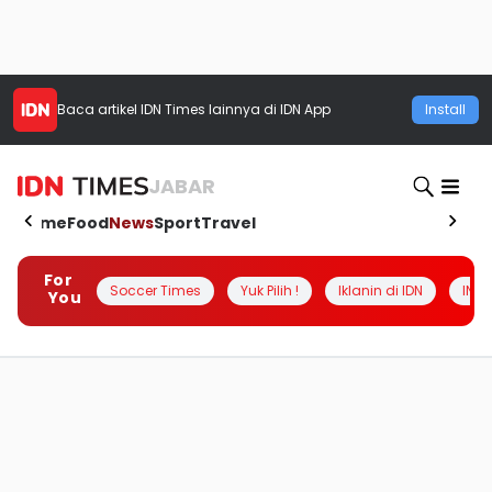
Baca artikel
IDN Times
lainnya di IDN App
Install
JABAR
Home
Food
News
Sport
Travel
For
Soccer Times
Yuk Pilih !
Iklanin di IDN
INSI
You