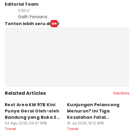
Editorial Team
Editor
Galih Persiana
Tonton lebih seru di
Related Articles
See More
Rest Area KM 97B Kini
Kunjungan Pelancong
4
Punya Gerai Oleh-oleh
Menurun? Ini Tiga
P
Bandung yang Buka 24
Kesalahan Fatal
D
Jam
03 Agu 2026, 09:47 WIB
Pengelola Wisata
15 Jul 2026, 18:12 WIB
K
14
Travel
Travel
Tr