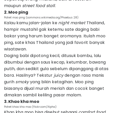
maupun
street food stall
.
2. Moo ping
Potret moo ping (commons.wikimedia.org/Phoebus 28)
Kalau kamu jalan-jalan ke
night market
Thailand,
hampir mustahil gak ketemu sate daging babi
bakar yang harum banget aromanya. Itulah moo
ping, sate khas Thailand yang jadi favorit banyak
wisatawan.
Daging babi dipotong kecil, ditusuk bambu, lalu
dibumbui dengan saus kecap, ketumbar, bawang
putih, dan sedikit gula sebelum dipanggang di atas
bara. Hasilnya? Tekstur
juicy
dengan rasa manis
gurih
smoky
yang bikin ketagihan. Moo ping
biasanya dijual murah meriah dan cocok banget
dimakan sambil keliling pasar malam.
3. Khao kha moo
Potret khao kha moo (flickr.com/Alpha)
Khao kha moo bisa disebut sebagai
comfort food