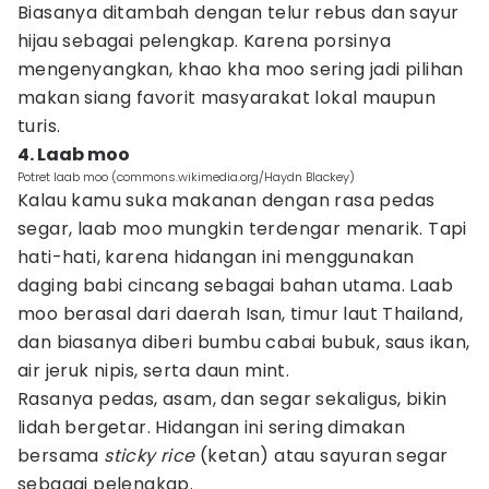
Biasanya ditambah dengan telur rebus dan sayur
hijau sebagai pelengkap. Karena porsinya
mengenyangkan, khao kha moo sering jadi pilihan
makan siang favorit masyarakat lokal maupun
turis.
4. Laab moo
Potret laab moo (commons.wikimedia.org/Haydn Blackey)
Kalau kamu suka makanan dengan rasa pedas
segar, laab moo mungkin terdengar menarik. Tapi
hati-hati, karena hidangan ini menggunakan
daging babi cincang sebagai bahan utama. Laab
moo berasal dari daerah Isan, timur laut Thailand,
dan biasanya diberi bumbu cabai bubuk, saus ikan,
air jeruk nipis, serta daun mint.
Rasanya pedas, asam, dan segar sekaligus, bikin
lidah bergetar. Hidangan ini sering dimakan
bersama
sticky rice
(ketan) atau sayuran segar
sebagai pelengkap.