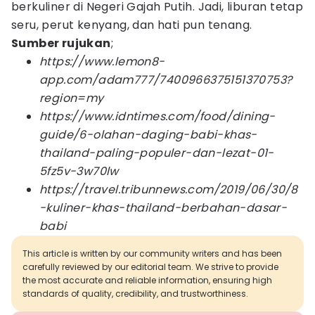
berkuliner di Negeri Gajah Putih. Jadi, liburan tetap
seru, perut kenyang, dan hati pun tenang.
Sumber rujukan
;
https://www.lemon8-
app.com/adam777/7400966375151370753?
region=my
https://www.idntimes.com/food/dining-
guide/6-olahan-daging-babi-khas-
thailand-paling-populer-dan-lezat-01-
5fz5v-3w70lw
https://travel.tribunnews.com/2019/06/30/8
-kuliner-khas-thailand-berbahan-dasar-
babi
This article is written by our community writers and has been
carefully reviewed by our editorial team. We strive to provide
the most accurate and reliable information, ensuring high
standards of quality, credibility, and trustworthiness.