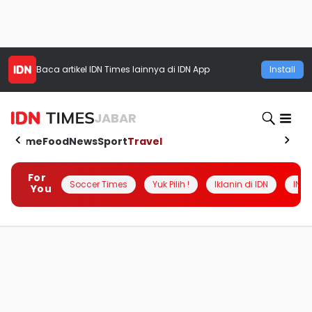
Baca artikel
IDN Times
lainnya di IDN App
Install
JABAR
Home
Food
News
Sport
Travel
For
Soccer Times
Yuk Pilih !
Iklanin di IDN
INSI
You