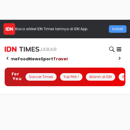
Baca artikel
IDN Times
lainnya di IDN App
Install
JABAR
Home
Food
News
Sport
Travel
For
Soccer Times
Yuk Pilih !
Iklanin di IDN
INSI
You