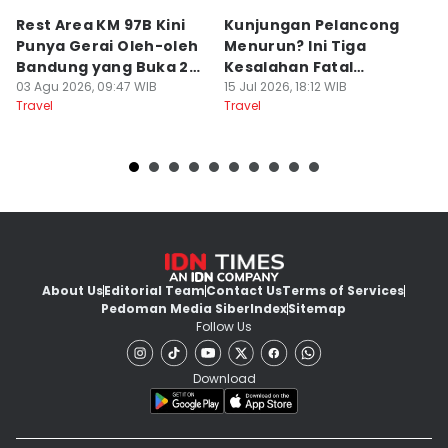
Rest Area KM 97B Kini
Kunjungan Pelancong
4
Punya Gerai Oleh-oleh
Menurun? Ini Tiga
P
Bandung yang Buka 24
Kesalahan Fatal
D
Jam
03 Agu 2026, 09:47 WIB
Pengelola Wisata
15 Jul 2026, 18:12 WIB
K
14
Travel
Travel
Tr
About Us
Editorial Team
Contact Us
Terms of Services
Pedoman Media Siber
Index
Sitemap
Follow Us
Download