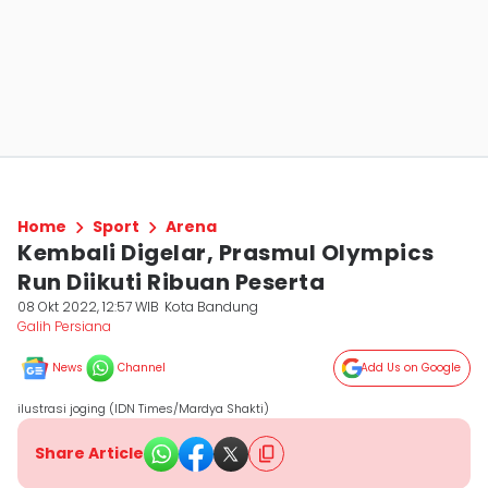
Home
Sport
Arena
Kembali Digelar, Prasmul Olympics
Run Diikuti Ribuan Peserta
08 Okt 2022, 12:57 WIB
Kota Bandung
Galih Persiana
News
Channel
Add Us on Google
ilustrasi joging (IDN Times/Mardya Shakti)
Share Article