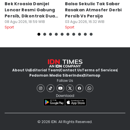
Bek Kroasia Danijel
Balsa Sekulic Tak Sabar
Pe
Loncar Resmi Gabung
Rasakan Atmosfer Derbi
S
Persib, Dikontrak Dua
Persib Vs Persija
2
Musim
08 Agu 2026, 18:59 WIB
03 Agu 2026, 16:32 WIB
M
03
Sport
Sport
Sp
About Us
Editorial Team
Contact Us
Terms of Services
Pedoman Media Siber
Index
Sitemap
Follow Us
Download
© 2026 IDN. All Rights Reserved.