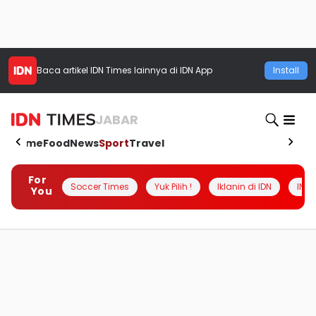
Baca artikel
IDN Times
lainnya di IDN App
Install
JABAR
Home
Food
News
Sport
Travel
For
Soccer Times
Yuk Pilih !
Iklanin di IDN
INSI
You