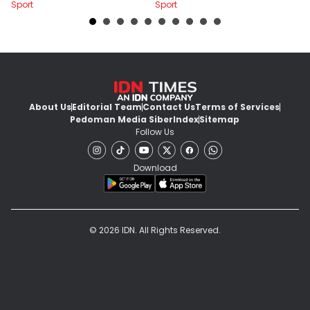
Sport
Sport
Sp
About Us
Editorial Team
Contact Us
Terms of Services
Pedoman Media Siber
Index
Sitemap
Follow Us
Download
© 2026 IDN. All Rights Reserved.