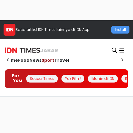
Baca artikel
IDN Times
lainnya di IDN App
Install
JABAR
Home
Food
News
Sport
Travel
For
Soccer Times
Yuk Pilih !
Iklanin di IDN
INSI
You