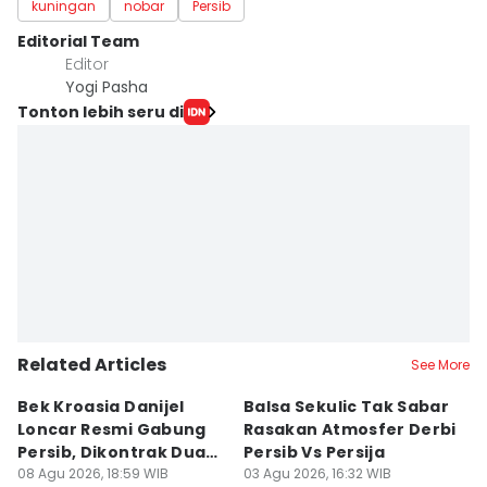
kuningan
nobar
Persib
Editorial Team
Editor
Yogi Pasha
Tonton lebih seru di
Related Articles
See More
Bek Kroasia Danijel
Balsa Sekulic Tak Sabar
Pe
Loncar Resmi Gabung
Rasakan Atmosfer Derbi
S
Persib, Dikontrak Dua
Persib Vs Persija
2
Musim
08 Agu 2026, 18:59 WIB
03 Agu 2026, 16:32 WIB
M
03