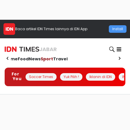
Baca artikel
IDN Times
lainnya di IDN App
Install
JABAR
Home
Food
News
Sport
Travel
For
Soccer Times
Yuk Pilih !
Iklanin di IDN
INSI
You