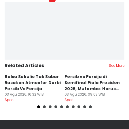
Related Articles
See More
Balsa Sekulic Tak Sabar
Persib vs Persija di
P
Rasakan Atmosfer Derbi
Semifinal Piala Presiden
T
Persib Vs Persija
2026, Mutombo: Harus
K
03 Agu 2026, 16:32 WIB
Menang
03 Agu 2026, 09:03 WIB
a
31
Sport
Sport
Sp