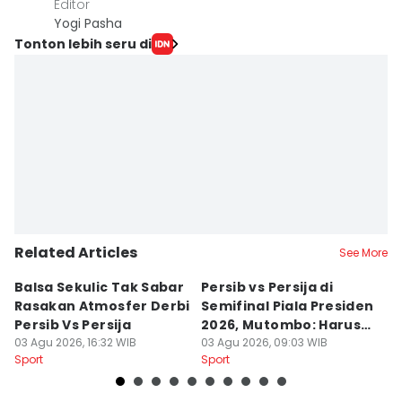
Editor
Yogi Pasha
Tonton lebih seru di
Related Articles
See More
Balsa Sekulic Tak Sabar
Persib vs Persija di
P
Rasakan Atmosfer Derbi
Semifinal Piala Presiden
T
Persib Vs Persija
2026, Mutombo: Harus
K
03 Agu 2026, 16:32 WIB
Menang
03 Agu 2026, 09:03 WIB
a
31
Sport
Sport
Sp