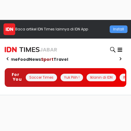
Baca artikel
IDN Times
lainnya di IDN App
Install
JABAR
Home
Food
News
Sport
Travel
For
Soccer Times
Yuk Pilih !
Iklanin di IDN
INSI
You