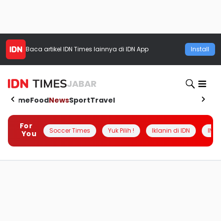
Baca artikel
IDN Times
lainnya di IDN App
Install
JABAR
Home
Food
News
Sport
Travel
For
Soccer Times
Yuk Pilih !
Iklanin di IDN
INSI
You