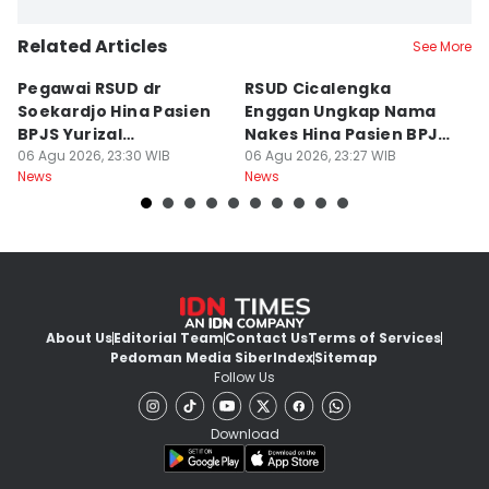
Related Articles
See More
Pegawai RSUD dr
RSUD Cicalengka
P
Soekardjo Hina Pasien
Enggan Ungkap Nama
M
BPJS Yurizal
Nakes Hina Pasien BPJS
D
Mengundurkan Diri
06 Agu 2026, 23:30 WIB
Yurizal
06 Agu 2026, 23:27 WIB
T
06
News
News
Ne
About Us
Editorial Team
Contact Us
Terms of Services
Pedoman Media Siber
Index
Sitemap
Follow Us
Download