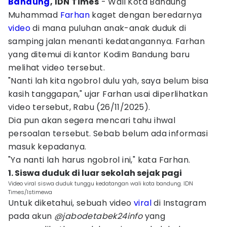
Bandung
, IDN Times
- Wali Kota Bandung
Muhammad
Farhan
kaget dengan beredarnya
video
di mana puluhan anak-anak duduk di
samping jalan menanti kedatangannya. Farhan
yang ditemui di kantor Kodim Bandung baru
melihat video tersebut.
"Nanti lah kita ngobrol dulu yah, saya belum bisa
kasih tanggapan," ujar Farhan usai diperlihatkan
video tersebut, Rabu (26/11/2025).
Dia pun akan segera mencari tahu ihwal
persoalan tersebut. Sebab belum ada informasi
masuk kepadanya.
"Ya nanti lah harus ngobrol ini," kata Farhan.
1. Siswa duduk di luar sekolah sejak pagi
Video viral siswa duduk tunggu kedatangan wali kota bandung. IDN
Times/Istimewa
Untuk diketahui, sebuah video
viral
di Instagram
pada akun
@jabodetabek24info
yang