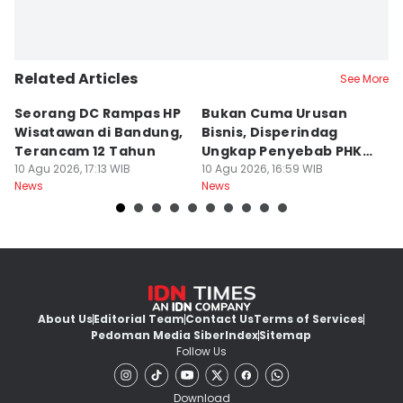
Related Articles
See More
Seorang DC Rampas HP
Bukan Cuma Urusan
J
Wisatawan di Bandung,
Bisnis, Disperindag
K
Terancam 12 Tahun
Ungkap Penyebab PHK
L
10 Agu 2026, 17:13 WIB
Industri di Jabar
10 Agu 2026, 16:59 WIB
M
10
News
News
Ne
About Us
Editorial Team
Contact Us
Terms of Services
Pedoman Media Siber
Index
Sitemap
Follow Us
Download