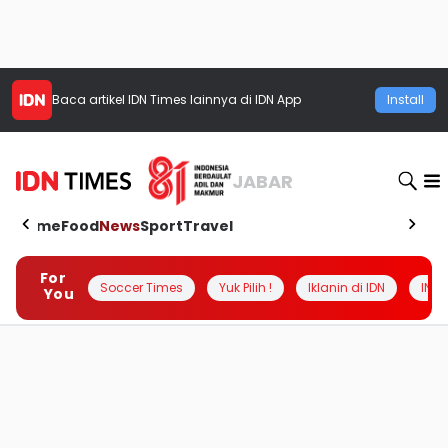
Baca artikel
IDN Times
lainnya di IDN App
Install
JABAR
Home
Food
News
Sport
Travel
For
Soccer Times
Yuk Pilih !
Iklanin di IDN
INSI
You