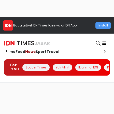
Baca artikel
IDN Times
lainnya di IDN App
Install
JABAR
Home
Food
News
Sport
Travel
For
Soccer Times
Yuk Pilih !
Iklanin di IDN
INSI
You