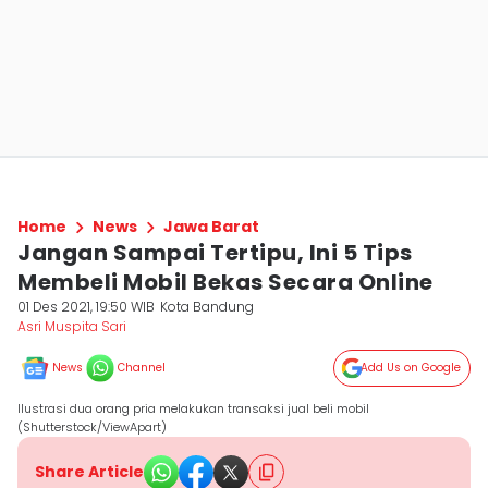
Home
News
Jawa Barat
Jangan Sampai Tertipu, Ini 5 Tips
Membeli Mobil Bekas Secara Online
01 Des 2021, 19:50 WIB
Kota Bandung
Asri Muspita Sari
News
Channel
Add Us on Google
Ilustrasi dua orang pria melakukan transaksi jual beli mobil
(Shutterstock/ViewApart)
Share Article