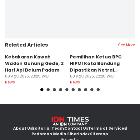
Related Articles
See More
Kebakaran Kawah
Pemilihan Ketua BPC
T
Wadon Gunung Gede, 2
HIPMI Kota Bandung
J
Hari Api Belum Padam
Dipastikan Netral
S
08 Agu 2026, 23:25 WIB
Tanpa Tekanan
08 Agu 2026, 22:26 WIB
M
08
News
News
Ne
About Us
Editorial Team
Contact Us
Terms of Services
Pedoman Media Siber
Index
Sitemap
Follow Us