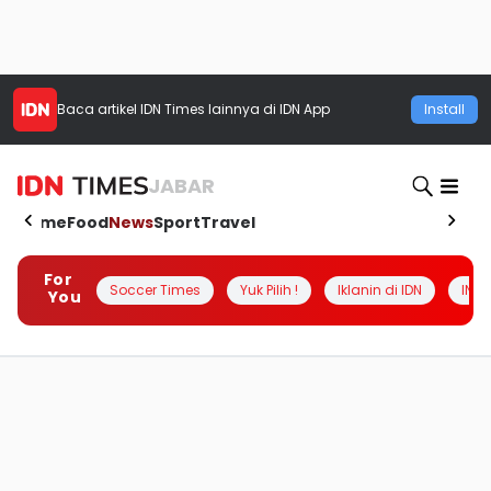
Baca artikel
IDN Times
lainnya di IDN App
Install
JABAR
Home
Food
News
Sport
Travel
For
Soccer Times
Yuk Pilih !
Iklanin di IDN
INSI
You