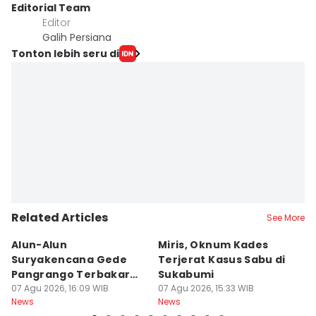
Editorial Team
Editor
Galih Persiana
Tonton lebih seru di
Related Articles
See More
Alun-Alun
Miris, Oknum Kades
T
Suryakencana Gede
Terjerat Kasus Sabu di
P
Pangrango Terbakar
Sukabumi
P
Gegara Kompor
07 Agu 2026, 16:09 WIB
07 Agu 2026, 15:33 WIB
W
07
News
News
Ne
Pendaki