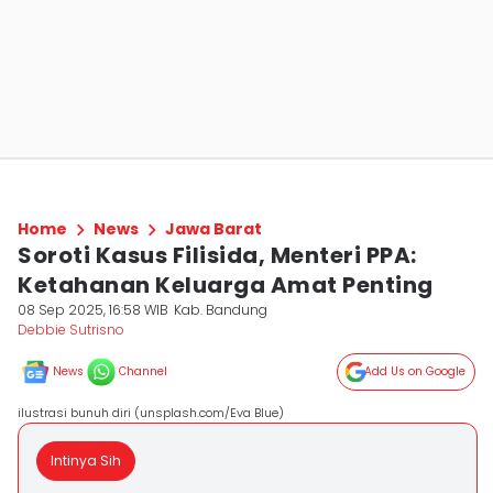
Home
News
Jawa Barat
Soroti Kasus Filisida, Menteri PPA:
Ketahanan Keluarga Amat Penting
08 Sep 2025, 16:58 WIB
Kab. Bandung
Debbie Sutrisno
News
Channel
Add Us on Google
ilustrasi bunuh diri (unsplash.com/Eva Blue)
Intinya Sih